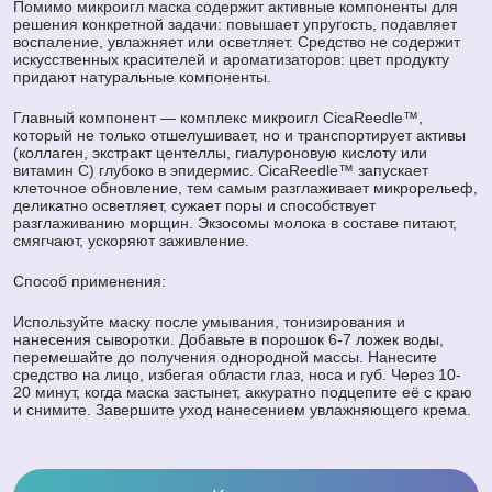
Помимо микроигл маска содержит активные компоненты для
решения конкретной задачи: повышает упругость, подавляет
воспаление, увлажняет или осветляет. Средство не содержит
искусственных красителей и ароматизаторов: цвет продукту
придают натуральные компоненты.
Главный компонент — комплекс микроигл CicaReedle™,
который не только отшелушивает, но и транспортирует активы
(коллаген, экстракт центеллы, гиалуроновую кислоту или
витамин С) глубоко в эпидермис. CicaReedle™ запускает
клеточное обновление, тем самым разглаживает микрорельеф,
деликатно осветляет, сужает поры и способствует
разглаживанию морщин. Экзосомы молока в составе питают,
смягчают, ускоряют заживление.
Способ применения:
Используйте маску после умывания, тонизирования и
нанесения сыворотки. Добавьте в порошок 6-7 ложек воды,
перемешайте до получения однородной массы. Нанесите
средство на лицо, избегая области глаз, носа и губ. Через 10-
20 минут, когда маска застынет, аккуратно подцепите её с краю
и снимите. Завершите уход нанесением увлажняющего крема.