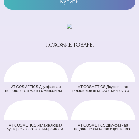
Купить
ПОХОЖИЕ ТОВАРЫ
VT COSMETICS Двухфазная
VT COSMETICS Двухфазная
гидрогелевая маска с микроиглами
гидрогелевая маска с микроиглами
осветляющая 100 2Step Vita-Light
и ретинолом 100 2Step Reti-A
Reedle Shot Hydrogel Mask
Reedle Shot Hydrogel Mask (светло
(оранжевая) (33 гр + 1,5 гр)
зеленая) (33 гр + 1,5 гр)
VT COSMETICS Увлажняющая
VT COSMETICS Двухфазная
бустер-сыворотка с микроиглами
гидрогелевая маска с центеллой
100 Hydrop Reedle Shot (голубая)
100 2Step Pro Cica Reedle Shot
(50 мл)
Hydrogel Mask (зеленая) (33 гр + 1,5