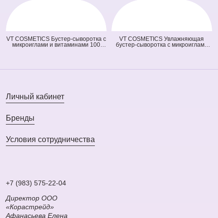
гр)
VT COSMETICS Бустер-сыворотка с
VT COSMETICS Увлажняющая
микроиглами и витаминами 100
бустер-сыворотка с микроиглами
Vita-Light Reedle Shot (оранжевая)
300 Hydrop Reedle Shot (голубая)
(50 мл)
(50 мл)
Личный кабинет
Бренды
Условия сотрудничества
+7 (983) 575-22-04
Директор ООО
«Корастрейд»
Афанасьева Елена