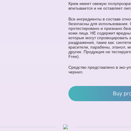
Крем имеет свежую полупрозрач
впитывается и не оставляет ли
Все ингредиенты в составе отно
безопасны для использования. 
протестировано и признано без
кожи лица. НЕ содержит вредны
которые могут спровоцировать 
раздражения, такие как: синтет
красители, парабены, этанол, 
другие. Продукция не тестирует
Free).
Средство представлено в эко-у
чернил.
Buy pr