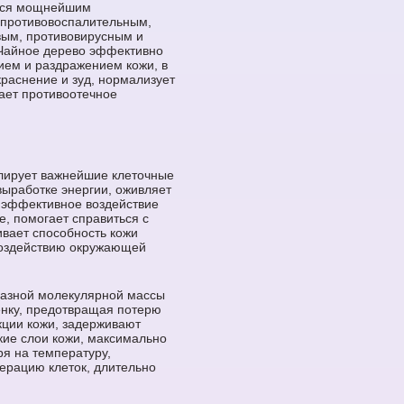
ется мощнейшим
 противовоспалительным,
вым, противовирусным и
Чайное дерево эффективно
ием и раздражением кожи, в
краснение и зуд, нормализует
ает противоотечное
улирует важнейшие клеточные
выработке энергии, оживляет
 эффективное воздействие
е, помогает справиться с
вает способность кожи
воздействию окружающей
разной молекулярной массы
енку, предотвращая потерю
кции кожи, задерживают
кие слои кожи, максимально
я на температуру,
ерацию клеток, длительно