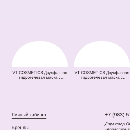
VT COSMETICS Двухфазная
VT COSMETICS Двухфазная
гидрогелевая маска с
гидрогелевая маска с
микроиглами осветляющая
микроиглами и ретинолом
100 2Step Vita-Light Reedle
100 2Step Reti-A Reedle Shot
Shot Hydrogel Mask
Hydrogel Mask (светло
(оранжевая) (33 гр + 1,5 гр)
зеленая) (33 гр + 1,5 гр)
+7 (983) 5
Личный кабинет
Директор 
Бренды
«Корастрей