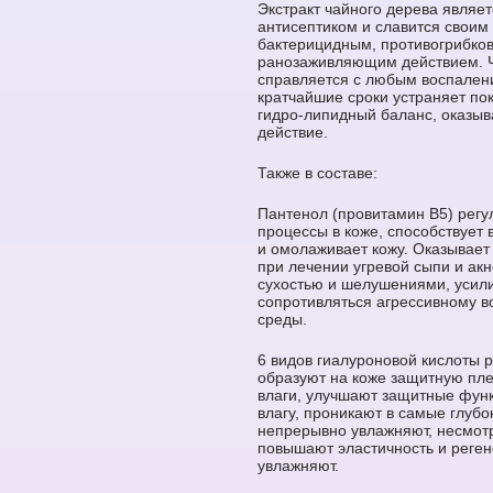
Экстракт чайного дерева явля
антисептиком и славится своим
бактерицидным, противогрибко
ранозаживляющим действием. 
справляется с любым воспален
кратчайшие сроки устраняет по
гидро-липидный баланс, оказыв
действие.
Также в составе:
Пантенол (провитамин В5) рег
процессы в коже, способствует 
и омолаживает кожу. Оказывает
при лечении угревой сыпи и акн
сухостью и шелушениями, усили
сопротивляться агрессивному 
среды.
6 видов гиалуроновой кислоты 
образуют на коже защитную пл
влаги, улучшают защитные фун
влагу, проникают в самые глубо
непрерывно увлажняют, несмотр
повышают эластичность и реген
увлажняют.