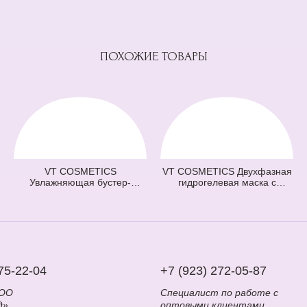
ПОХОЖИЕ ТОВАРЫ
VT COSMETICS
VT COSMETICS Двухфазная
Увлажняющая бустер-
гидрогелевая маска с
сыворотка с микроиглами
центеллой 100 2Step Pro
100 Hydrop Reedle Shot
Cica Reedle Shot Hydrogel
(голубая) (50 мл)
Mask (зеленая) (33 гр + 1,5
гр)
75-22-04
+7 (923) 272-05-87
ООО
Специалист по работе с
д»
оптовыми клиентами