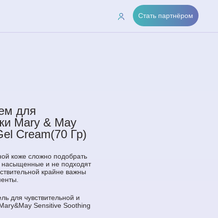
Стать партнёром
ем для
жи Mary & May
Gel Cream(70 Гр)
ной коже сложно подобрать
в насыщенные и не подходят
вствительной крайне важны
енты.
ль для чувствительной и
Mary&May Sensitive Soothing