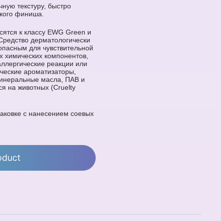
ную текстуру, быстро
пкого финиша.
сятся к классу EWG Green и
Средство дерматологически
опасным для чувствительной
х химических компонентов,
аллергические реакции или
ические ароматизаторы,
минеральные масла, ПАВ и
ся на животных (Cruelty
паковке с нанесением соевых
oduct