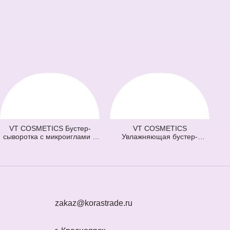
VT COSMETICS Бустер-
VT COSMETICS
сыворотка с микроиглами и
Увлажняющая бустер-
витаминами 100 Vita-Light
сыворотка с микроиглами
Reedle Shot (оранжевая) (50
300 Hydrop Reedle Shot
мл)
(голубая) (50 мл)
zakaz@korastrade.ru