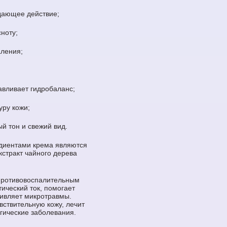
дающее действие;
ноту;
аления;
авливает гидробаланс;
уру кожи;
й тон и свежий вид.
диентами крема являются
экстракт чайного дерева
 противовоспалительным
ический ток, помогает
живляет микротравмы.
вствительную кожу, лечит
гические заболевания.