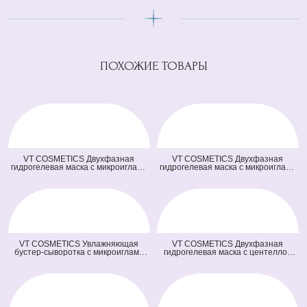
ПОХОЖИЕ ТОВАРЫ
VT COSMETICS Двухфазная
VT COSMETICS Двухфазная
гидрогелевая маска с микроиглами
гидрогелевая маска с микроиглами
осветляющая 100 2Step Vita-Light
и ретинолом 100 2Step Reti-A
Reedle Shot Hydrogel Mask
Reedle Shot Hydrogel Mask (светло
(оранжевая) (33 гр + 1,5 гр)
зеленая) (33 гр + 1,5 гр)
VT COSMETICS Увлажняющая
VT COSMETICS Двухфазная
бустер-сыворотка с микроиглами
гидрогелевая маска с центеллой
100 Hydrop Reedle Shot (голубая)
100 2Step Pro Cica Reedle Shot
(50 мл)
Hydrogel Mask (зеленая) (33 гр + 1,5
гр)