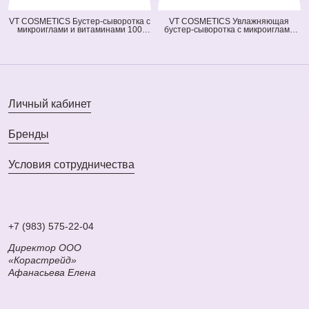
VT COSMETICS Бустер-сыворотка с
VT COSMETICS Увлажняющая
микроиглами и витаминами 100
бустер-сыворотка с микроиглами
Vita-Light Reedle Shot (оранжевая)
300 Hydrop Reedle Shot (голубая)
(50 мл)
(50 мл)
Личный кабинет
Бренды
Условия сотрудничества
+7 (983) 575-22-04
Директор ООО
«Корастрейд»
Афанасьева Елена