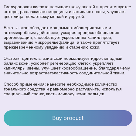
Гиалуроновая кислота насыщает кожу влагой и препятствуетее
потере, разглаживает морщины и заживляет раны, улучшает
цвет лица, делаеткожу мягкой и упругой.
Бета-глюкан обладает мощнымантибактериальным и
антимикробным действием, ускоряя процесс обновления
ирегенерации, способствует укреплению капилляров,
выравниванию микрорельефалица, а также препятствует
преждевременному увяданию и старению кожи.
Экстракт центеллы азиатской нормализуетгидро-липидный
баланс кожи, ускоряет регенерацию клеток, укрепляет
капилляры ивены, улучшает кровообращение, благодаря чему
значительно возрастаетэластичность соединительной ткани.
Способ применения: нанесите необходимое количество
тонального средства и равномерно растушуйте, используя
специальный спонж, кисть илиподушечки пальцев.
Buy product