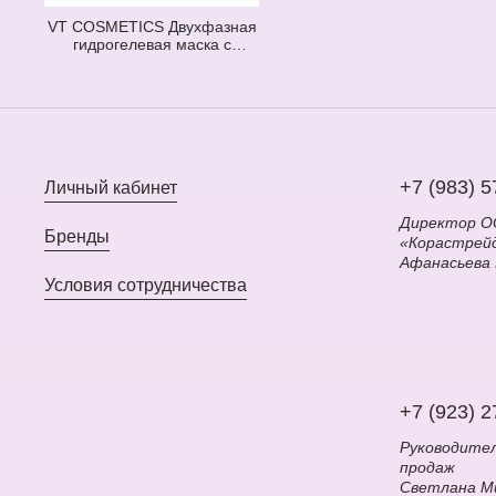
VT COSMETICS Двухфазная
гидрогелевая маска с
микроиглами осветляющая
100 2Step Vita-Light Reedle
Shot Hydrogel Mask
(оранжевая) (33 гр + 1,5 гр)
+7 (983) 5
Личный кабинет
Директор 
Бренды
«Корастрей
Афанасьева
Условия сотрудничества
+7 (923) 2
Руководите
продаж
Светлана М