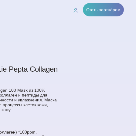
Стать партнёром
ie Pepta Collagen
lagen 100 Mask из 100%
коллаген и пептиды для
чности и увлажнения. Маска
е процессы клеток кожи,
 кожу.
оллаген) *100ppm,