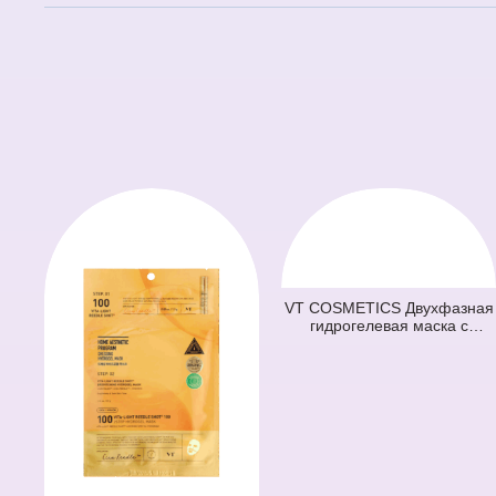
VT COSMETICS Двухфазная
гидрогелевая маска с
микроиглами и ретинолом
100 2Step Reti-A Reedle Shot
Hydrogel Mask (светло
зеленая) (33 гр + 1,5 гр)