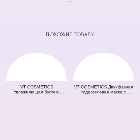
ПОХОЖИЕ ТОВАРЫ
VT COSMETICS
VT COSMETICS Двухфазная
Увлажняющая бустер-
гидрогелевая маска с
сыворотка с микроиглами
центеллой 100 2Step Pro
100 Hydrop Reedle Shot
Cica Reedle Shot Hydrogel
(голубая) (50 мл)
Mask (зеленая) (33 гр + 1,5
гр)