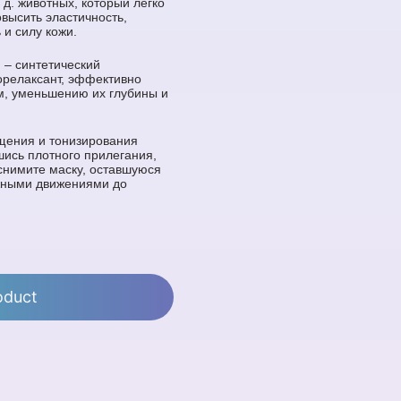
. д. животных, который легко
овысить эластичность,
 и силу кожи.
 – синтетический
орелаксант, эффективно
, уменьшению их глубины и
щения и тонизирования
шись плотного прилегания,
 снимите маску, оставшуюся
жными движениями до
oduct