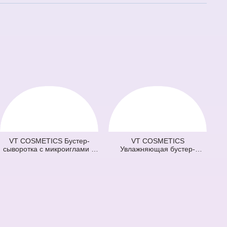
VT COSMETICS Бустер-
VT COSMETICS
сыворотка с микроиглами и
Увлажняющая бустер-
витаминами 100 Vita-Light
сыворотка с микроиглами
Reedle Shot (оранжевая) (50
300 Hydrop Reedle Shot
мл)
(голубая) (50 мл)