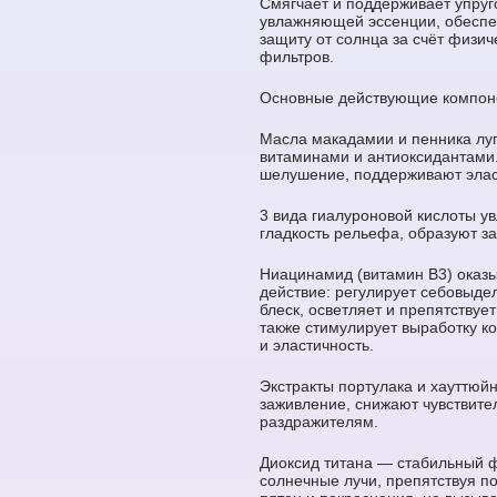
Смягчает и поддерживает упруг
увлажняющей эссенции, обеспе
защиту от солнца за счёт физич
фильтров.
Основные действующие компон
Масла макадамии и пенника лу
витаминами и антиоксидантами
шелушение, поддерживают элас
3 вида гиалуроновой кислоты у
гладкость рельефа, образуют з
Ниацинамид (витамин B3) оказ
действие: регулирует себовыде
блеск, осветляет и препятствуе
также стимулирует выработку к
и эластичность.
Экстракты портулака и хауттюй
заживление, снижают чувствите
раздражителям.
Диоксид титана — стабильный 
солнечные лучи, препятствуя п