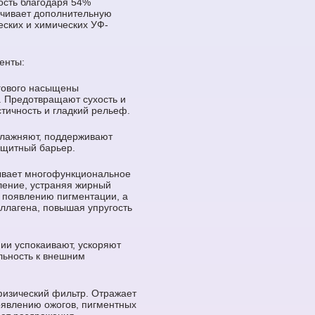
ость благодаря 54%
чивает дополнительную
еских и химических УФ-
енты:
гового насыщены
. Предотвращают сухость и
тичность и гладкий рельеф.
влажняют, поддерживают
ащитный барьер.
ывает многофункциональное
ление, устраняя жирный
т появлению пигментации, а
оллагена, повышая упругость
нии успокаивают, ускоряют
льность к внешним
физический фильтр. Отражает
оявлению ожогов, пигментных