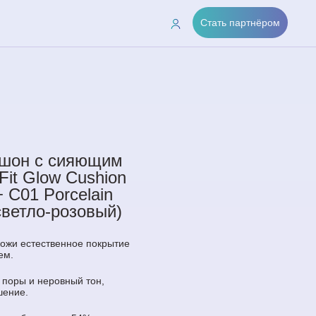
Стать партнёром
ушон с сияющим
Fit Glow Cushion
C01 Porcelain
светло-розовый)
кожи естественное покрытие
ем.
 поры и неровный тон,
шение.