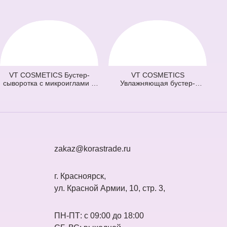
VT COSMETICS Бустер-
VT COSMETICS
сыворотка с микроиглами и
Увлажняющая бустер-
витаминами 100 Vita-Light
сыворотка с микроиглами
Reedle Shot (оранжевая) (50
300 Hydrop Reedle Shot
мл)
(голубая) (50 мл)
zakaz@korastrade.ru
г. Красноярск,
ул. Красной Армии, 10, стр. 3,
ПН-ПТ: с 09:00 до 18:00