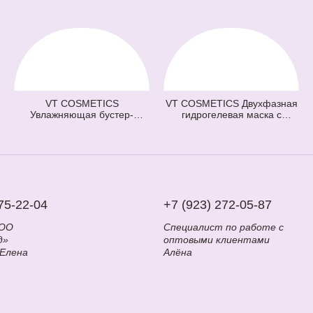
VT COSMETICS
VT COSMETICS Двухфазная
Увлажняющая бустер-
гидрогелевая маска с
сыворотка с микроиглами
центеллой 100 2Step Pro
100 Hydrop Reedle Shot
Cica Reedle Shot Hydrogel
(голубая) (50 мл)
Mask (зеленая) (33 гр + 1,5
гр)
75-22-04
+7 (923) 272-05-87
ООО
Специалист по работе с
д»
оптовыми клиентами
 Елена
Алёна