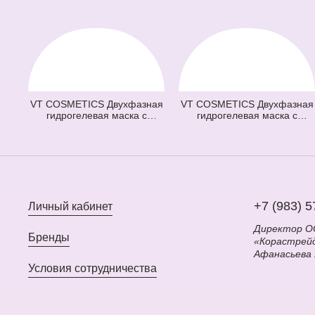
VT COSMETICS Двухфазная
VT COSMETICS Двухфазная
гидрогелевая маска с
гидрогелевая маска с
микроиглами осветляющая
микроиглами и ретинолом
100 2Step Vita-Light Reedle
100 2Step Reti-A Reedle Shot
Shot Hydrogel Mask
Hydrogel Mask (светло
(оранжевая) (33 гр + 1,5 гр)
зеленая) (33 гр + 1,5 гр)
+7 (983) 5
Личный кабинет
Директор 
Бренды
«Корастрей
Афанасьева
Условия сотрудничества