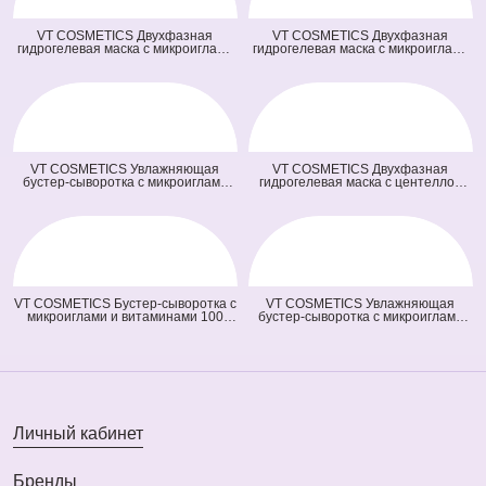
VT COSMETICS Двухфазная
VT COSMETICS Двухфазная
гидрогелевая маска с микроиглами
гидрогелевая маска с микроиглами
осветляющая 100 2Step Vita-Light
и ретинолом 100 2Step Reti-A
Reedle Shot Hydrogel Mask
Reedle Shot Hydrogel Mask (светло
(оранжевая) (33 гр + 1,5 гр)
зеленая) (33 гр + 1,5 гр)
VT COSMETICS Увлажняющая
VT COSMETICS Двухфазная
бустер-сыворотка с микроиглами
гидрогелевая маска с центеллой
100 Hydrop Reedle Shot (голубая)
100 2Step Pro Cica Reedle Shot
(50 мл)
Hydrogel Mask (зеленая) (33 гр + 1,5
гр)
VT COSMETICS Бустер-сыворотка с
VT COSMETICS Увлажняющая
микроиглами и витаминами 100
бустер-сыворотка с микроиглами
Vita-Light Reedle Shot (оранжевая)
300 Hydrop Reedle Shot (голубая)
(50 мл)
(50 мл)
Личный кабинет
Бренды