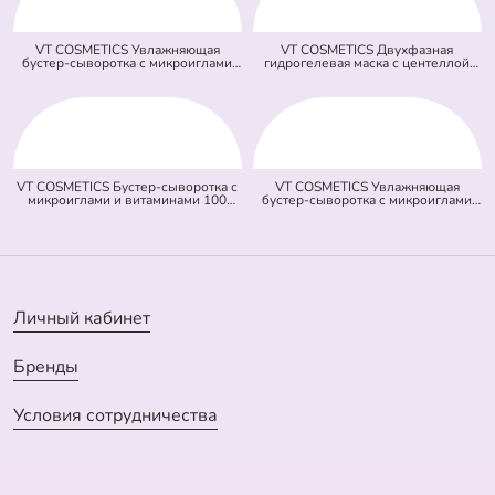
VT COSMETICS Увлажняющая
VT COSMETICS Двухфазная
бустер-сыворотка с микроиглами
гидрогелевая маска с центеллой
100 Hydrop Reedle Shot (голубая)
100 2Step Pro Cica Reedle Shot
(50 мл)
Hydrogel Mask (зеленая) (33 гр + 1,5
гр)
VT COSMETICS Бустер-сыворотка с
VT COSMETICS Увлажняющая
микроиглами и витаминами 100
бустер-сыворотка с микроиглами
Vita-Light Reedle Shot (оранжевая)
300 Hydrop Reedle Shot (голубая)
(50 мл)
(50 мл)
Личный кабинет
Бренды
Условия сотрудничества