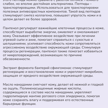
слабее, но вполне достойная альтернатива. Пептиды –
транспортировщики. Использоваться для транспортировки
полезных антивозрастных компонентов. Такой вид пептидов
стимулирует синтез коллагена, повышает упругость кожи и в
целом делает ее более здоровой.
Пантенол регулирует важнейшие клеточные процессы в коже,
способствует выработке энергии, оживляет и омолаживает
кожу. Оказывает эффективное воздействие при лечении
угревой сыпи и акне, помогает справиться с сухостью и
шелушениями, усиливает способность кожи сопротивляться
агрессивному воздействию окружающей среды. Стимулируя
процессы регенерации, пантенол также помогает избавиться
от микроповреждений, возникающих по причине
обезвоженности.
Экстракт фермента бактерий сфингомонас стимулирует
регенерацию и восстановление кожи и укрепляет микробиом,
защищая от вредного воздействия окружающей среды.
Масло макадамии смягчает кожу, делает её нежной и гладкой
на ощупь. Полиненасыщенные жирные кислоты,
содержащиеся в составе масла макадамии, укрепляют
гидролипидную мантию рогового слоя эпидермиса, помогая
коже сохранять влагу и поддерживая его естественные
барьерные функции.