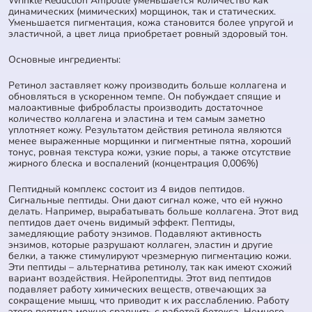
Wrinkle Reduction Ampoule уменьшается количество как
динамических (мимических) морщинок, так и статических.
Уменьшается пигментация, кожа становится более упругой и
эластичной, а цвет лица приобретает ровный здоровый тон.
Основные ингредиенты:
Ретинол заставляет кожу производить больше коллагена и
обновляться в ускоренном темпе. Он побуждает спящие и
малоактивные фибробласты производить достаточное
количество коллагена и эластина и тем самым заметно
уплотняет кожу. Результатом действия ретинола являются
менее выраженные морщинки и пигментные пятна, хороший
тонус, ровная текстура кожи, узкие поры, а также отсутствие
жирного блеска и воспалений (концентрация 0,006%)
Пептидный комплекс состоит из 4 видов пептидов.
Сигнальные пептиды. Они дают сигнал коже, что ей нужно
делать. Например, вырабатывать больше коллагена. Этот вид
пептидов дает очень видимый эффект. Пептиды,
замедляющие работу энзимов. Подавляют активность
энзимов, которые разрушают коллаген, эластин и другие
белки, а также стимулируют чрезмерную пигментацию кожи.
Эти пептиды – альтернатива ретинолу, так как имеют схожий
вариант воздействия. Нейропептиды. Этот вид пептидов
подавляет работу химических веществ, отвечающих за
сокращение мышц, что приводит к их расслаблению. Работу
этого пептида можно сравнить с работой ботокса. Немного