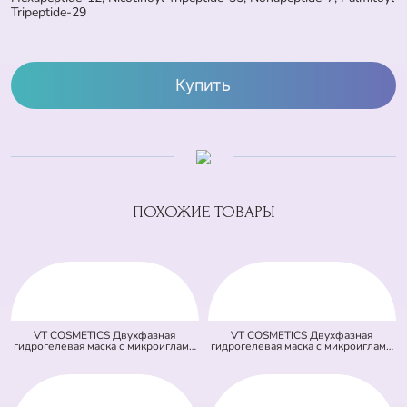
Tripeptide-29
Купить
ПОХОЖИЕ ТОВАРЫ
VT COSMETICS Двухфазная
VT COSMETICS Двухфазная
гидрогелевая маска с микроиглами
гидрогелевая маска с микроиглами
осветляющая 100 2Step Vita-Light
и ретинолом 100 2Step Reti-A
Reedle Shot Hydrogel Mask
Reedle Shot Hydrogel Mask (светло
(оранжевая) (33 гр + 1,5 гр)
зеленая) (33 гр + 1,5 гр)