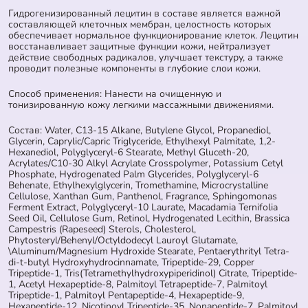
Гидрогенизированный лецитин в составе является важной
составляющей клеточных мембран, целостность которых
обеспечивает нормальное функционирование клеток. Лецитин
восстанавливает защитные функции кожи, нейтрализует
действие свободных радикалов, улучшает текстуру, а также
проводит полезные компоненты в глубокие слои кожи.
Способ применения: Нанести на очищенную и
тонизированную кожу легкими массажными движениями.
Состав: Water, C13-15 Alkane, Butylene Glycol, Propanediol,
Glycerin, Caprylic/Capric Triglyceride, Ethylhexyl Palmitate, 1,2-
Hexanediol, Polyglyceryl-6 Stearate, Methyl Gluceth-20,
Acrylates/C10-30 Alkyl Acrylate Crosspolymer, Potassium Cetyl
Phosphate, Hydrogenated Palm Glycerides, Polyglyceryl-6
Behenate, Ethylhexylglycerin, Tromethamine, Microcrystalline
Cellulose, Xanthan Gum, Panthenol, Fragrance, Sphingomonas
Ferment Extract, Polyglyceryl-10 Laurate, Macadamia Ternifolia
Seed Oil, Cellulose Gum, Retinol, Hydrogenated Lecithin, Brassica
Campestris (Rapeseed) Sterols, Cholesterol,
Phytosteryl/Behenyl/Octyldodecyl Lauroyl Glutamate,
\Aluminum/Magnesium Hydroxide Stearate, Pentaerythrityl Tetra-
di-t-butyl Hydroxyhydrocinnamate, Tripeptide-29, Copper
Tripeptide-1, Tris(Tetramethylhydroxypiperidinol) Citrate, Tripeptide-
1, Acetyl Hexapeptide-8, Palmitoyl Tetrapeptide-7, Palmitoyl
Tripeptide-1, Palmitoyl Pentapeptide-4, Hexapeptide-9,
Hexapeptide-12, Nicotinoyl Tripeptide-35, Nonapeptide-7, Palmitoyl