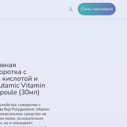
Стать партнёром
ивная
ротка с
 кислотой и
utamic Vitamin
poule (30мл)
свойства сыворотки с
 Roji Polyglutamic Vitamin
иверсальное средство не
лои кожи, основательно
, но и оказывает