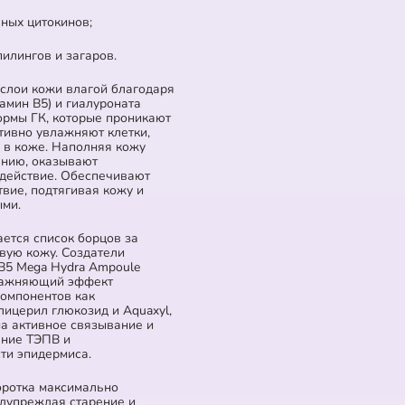
ных цитокинов;
пилингов и загаров.
 слои кожи влагой благодаря
амин B5) и гиалуроната
ормы ГК, которые проникают
ктивно увлажняют клетки,
 в коже. Наполняя кожу
ению, оказывают
действие. Обеспечивают
ие, подтягивая кожу и
ыми.
ается список борцов за
вую кожу. Создатели
 B5 Mega Hydra Ampoule
влажняющий эффект
компонентов как
ицерил глюкозид и Aquaxyl,
на активное связывание и
ение ТЭПВ и
ти эпидермиса.
оротка максимально
едупреждая старение и