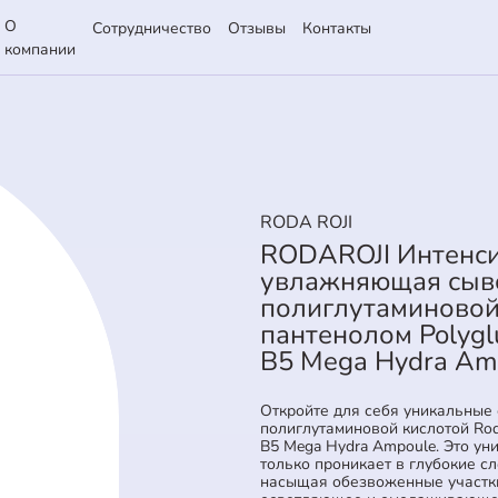
О
Сотрудничество
Отзывы
Контакты
компании
RODA ROJI
RODAROJI Интенс
увлажняющая сыво
полиглутаминовой
пантенолом Polygl
B5 Mega Hydra Am
Откройте для себя уникальные 
полиглутаминовой кислотой Roda
B5 Mega Hydra Ampoule. Это ун
только проникает в глубокие с
насыщая обезвоженные участки