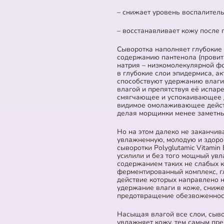
– снижает уровень воспалитель
– восстанавливает кожу после 
Сыворотка наполняет глубокие
содержанию пантенола (провит
натрия – низкомолекулярной ф
в глубокие слои эпидермиса, а
способствуют удержанию влаги
влагой и препятствуя её испар
смягчающее и успокаивающее 
видимое омолаживающее действ
делая морщинки менее заметн
Но на этом далеко не заканчив
увлажненную, молодую и здоро
сыворотки Polyglutamic Vitamin
усилили и без того мощный у
содержанием таких не слабых 
ферментированный комплекс, гл
действие которых направлено 
удержание влаги в коже, сниж
предотвращение обезвоженнос
Насыщая влагой все слои, сыв
увлажняет кожу, тем самым пр