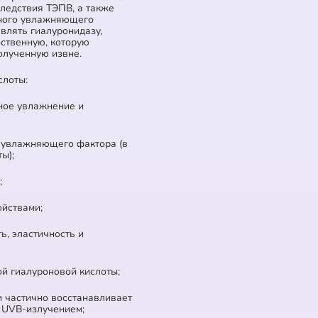
следствия ТЭПВ, а также
ьного увлажняющего
влять гиалуронидазу,
бственную, которую
полученную извне.
слоты:
ное увлажнение и
о увлажняющего фактора (в
ы);
;
йствами;
ть, эластичность и
й гиалуроновой кислоты;
и частично восстанавливает
с UVB-излучением;