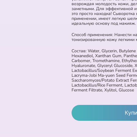
возрождая молодость кожи, де
заметными. Для эффективной и
это просто находка! Сыворотка
применении, имеет легкую шелк
идеальную основу под макияж.
Способ применения: Нанести н
тонизированную кожу легкими
Состав: Water, Glycerin, Butylene 
Hexanediol, Xanthan Gum, Panthen
Carbomer, Tromethamine, Ethylhex
Hyaluronate, Glyceryl Glucoside, X
Lactobacillus/Soybean Ferment Ex
Lacryma-Jobi Ma-yuen Seed Fermen
Saccharomyces/Potato Extract Ferm
Lactobacillus/Rice Ferment, Lacto
Ferment Filtrate, Xylitol, Glucose
Куп