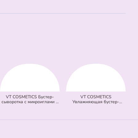
VT COSMETICS Бустер-
VT COSMETICS
сыворотка с микроиглами и
Увлажняющая бустер-
витаминами 100 Vita-Light
сыворотка с микроиглами
Reedle Shot (оранжевая) (50
300 Hydrop Reedle Shot
мл)
(голубая) (50 мл)