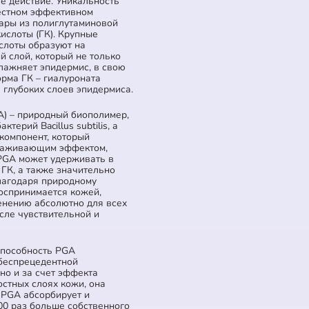
 действие. Уникальность
естном эффективном
ары из полиглутаминовой
ислоты (ГК). Крупные
слоты образуют на
 слой, который не только
влажняет эпидермис, в свою
рма ГК – гиалуроната
 глубоких слоев эпидермиса.
A) – природный биополимер,
ерий Bacillus subtilis, а
компонент, который
лаживающим эффектом,
 PGA может удерживать в
 ГК, а также значительно
лагодаря природному
оспринимается кожей,
енению абсолютно для всех
исле чувствительной и
пособность PGA
 беспрецедентной
но и за счет эффекта
остных слоях кожи, она
 PGA абсорбирует и
00 раз больше собственного