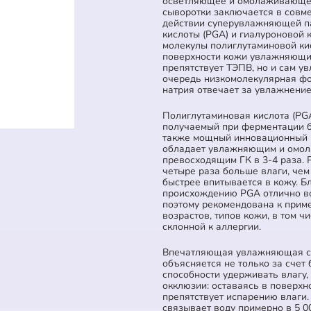
осветляющее и омолаживающее
сыворотки заключается в совм
действии суперувлажняющей п
кислоты (PGA) и гиалуроновой к
молекулы полиглутаминовой ки
поверхности кожи увлажняющий
препятствует ТЭПВ, но и сам у
очередь низкомолекулярная фо
натрия отвечает за увлажнение
Полиглутаминовая кислота (PG
получаемый при ферментации бакт
также мощный инновационный 
обладает увлажняющим и омо
превосходящим ГК в 3-4 раза.
четыре раза больше влаги, чем
быстрее впитывается в кожу. Б
происхождению PGA отлично в
поэтому рекомендована к прим
возрастов, типов кожи, в том ч
склонной к аллергии.
Впечатляющая увлажняющая с
объясняется не только за счет
способности удерживать влагу, 
окклюзии: оставаясь в поверхн
препятствует испарению влаги.
связывает воду примерно в 5 0