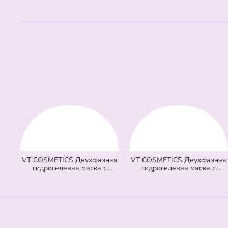
VT COSMETICS Двухфазная
VT COSMETICS Двухфазная
гидрогелевая маска с
гидрогелевая маска с
микроиглами осветляющая
микроиглами и ретинолом
100 2Step Vita-Light Reedle
100 2Step Reti-A Reedle Shot
Shot Hydrogel Mask
Hydrogel Mask (светло
(оранжевая) (33 гр + 1,5 гр)
зеленая) (33 гр + 1,5 гр)