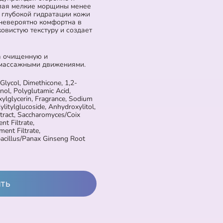
лая мелкие морщины менее
 глубокой гидратации кожи
 невероятно комфортна в
овистую текстуру и создает
а очищенную и
 массажными движениями.
Glycol, Dimethicone, 1,2-
ol, Polyglutamic Acid,
ylglycerin, Fragrance, Sodium
ylitylglucoside, Anhydroxylitol,
tract, Saccharomyces/Coix
t Filtrate,
ent Filtrate,
bacillus/Panax Ginseng Root
ить