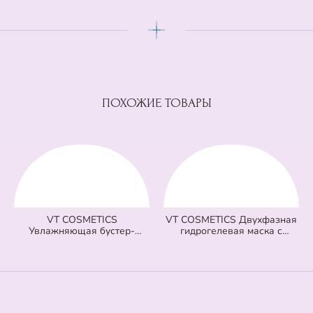
ПОХОЖИЕ ТОВАРЫ
VT COSMETICS
VT COSMETICS Двухфазная
Увлажняющая бустер-
гидрогелевая маска с
сыворотка с микроиглами
центеллой 100 2Step Pro Cica
100 Hydrop Reedle Shot
Reedle Shot Hydrogel Mask
(голубая) (50 мл)
(зеленая) (33 гр + 1,5 гр)