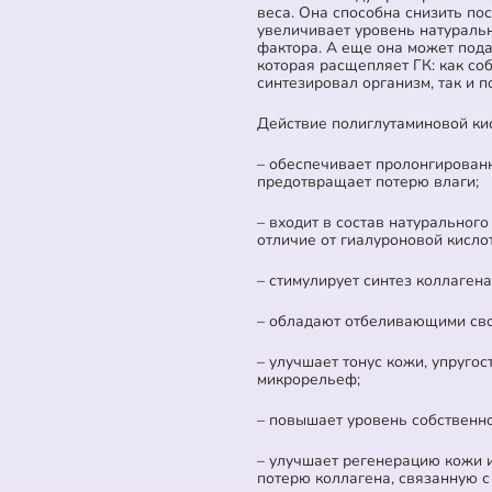
веса. Она способна снизить по
увеличивает уровень натурал
фактора. А еще она может пода
которая расщепляет ГК: как со
синтезировал организм, так и 
Действие полиглутаминовой ки
– обеспечивает пролонгирован
предотвращает потерю влаги;
– входит в состав натуральног
отличие от гиалуроновой кислот
– стимулирует синтез коллагена
– обладают отбеливающими сво
– улучшает тонус кожи, упругос
микрорельеф;
– повышает уровень собственно
– улучшает регенерацию кожи 
потерю коллагена, связанную 