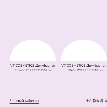
VT COSMETICS Двухфазная
VT COSMETICS Двухфазная
гидрогелевая маска с
гидрогелевая маска с
микроиглами осветляющая
микроиглами и ретинолом
100 2Step Vita-Light Reedle
100 2Step Reti-A Reedle Shot
Shot Hydrogel Mask
Hydrogel Mask (светло
(оранжевая) (33 гр + 1,5 гр)
зеленая) (33 гр + 1,5 гр)
+7 (983) 
Личный кабинет