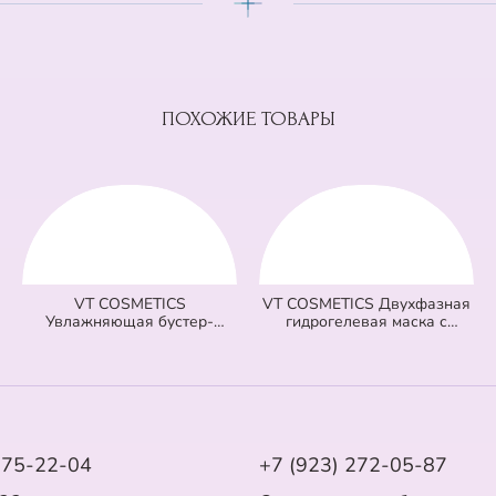
ПОХОЖИЕ ТОВАРЫ
VT COSMETICS
VT COSMETICS Двухфазная
Увлажняющая бустер-
гидрогелевая маска с
сыворотка с микроиглами
центеллой 100 2Step Pro Cica
100 Hydrop Reedle Shot
Reedle Shot Hydrogel Mask
(голубая) (50 мл)
(зеленая) (33 гр + 1,5 гр)
575-22-04
+7 (923) 272-05-87