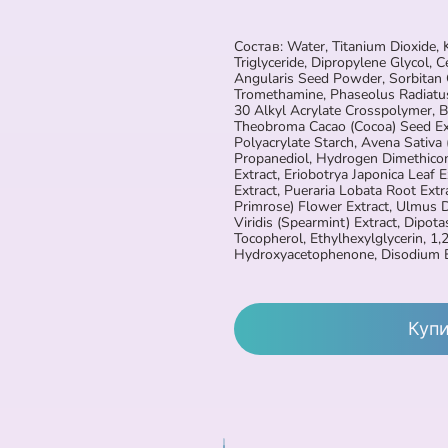
Состав: Water, Titanium Dioxide, Ka
Triglyceride, Dipropylene Glycol, 
Angularis Seed Powder, Sorbitan O
Tromethamine, Phaseolus Radiatu
30 Alkyl Acrylate Crosspolymer, B
Theobroma Cacao (Cocoa) Seed Ext
Polyacrylate Starch, Avena Sativa 
Propanediol, Hydrogen Dimethicon
Extract, Eriobotrya Japonica Leaf E
Extract, Pueraria Lobata Root Extr
Primrose) Flower Extract, Ulmus D
Viridis (Spearmint) Extract, Dipota
Tocopherol, Ethylhexylglycerin, 1,
Hydroxyacetophenone, Disodium 
Куп