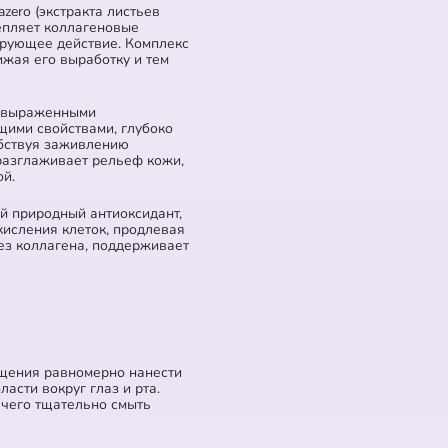
zero (экстракта листьев
епляет коллагеновые
ирующее действие. Комплекс
ижая его выработку и тем
т выраженными
ими свойствами, глубоко
обствуя заживлению
разглаживает рельеф кожи,
ой.
й природный антиоксидант,
кисления клеток, продлевая
тез коллагена, поддерживает
щения равномерно нанести
ласти вокруг глаз и рта.
е чего тщательно смыть