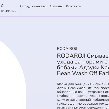
О
Сотрудничество
Отзывы
Контакты
компании
RODA ROJI
RODAROJI Cмываем
ухода за порами с
бобами Адзуки Kao
Bean Wash Off Pac
Маска для очищения и сужения п
Adzuki Bean Wash Off Pack спос
обновлению кожи, устраняет о
глубоко очищает и сужает поры
кожу от загрязнений, избавляет
также ощутимо освежает кожу, 
вызывая при этом ощущения ст