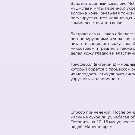
Запатентованный комплекс Mela
мушмулы и мяты перечной) укр
волокна кожи, оказывая тониз
регулирует синтез меланина,сн
самым осветляя тон кожи.
Экстракт семян какао обладае
регенерирующими и увлажняющ
питает и защищает кожу, спос
микротравм и трещин, а также 
делая кожу гладкой и эластичн
Токоферол (витамин Е) – мощны
который борется с процессом о
их молодость, стимулирует син
упругость и эластичность.
Способ применения: После очи
маску на сухое лицо, избегая об
Оставить на 10-15 минут, посл
водой. Нанести крем.