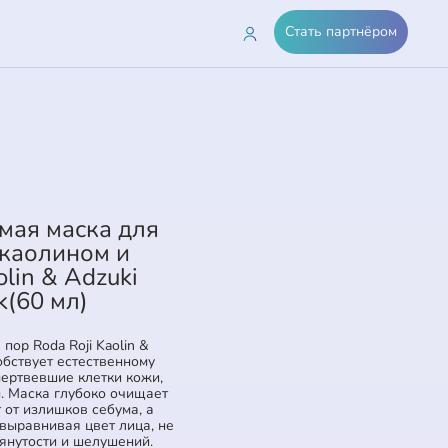
Стать партнёром
ая маска для
 каолином и
lin & Adzuki
k(60 мл)
ор Roda Roji Kaolin &
обствует естественному
мертвевшие клетки кожи,
. Маска глубоко очищает
 от излишков себума, а
выравнивая цвет лица, не
янутости и шелушений.