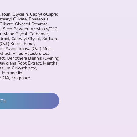
olin, Glycerin, Caprylic/Capric
Cetearyl Olivate, Phaseolus
livate, Glyceryl Stearate,
s Seed Powder, Acrylates/C10-
utylene Glycol, Carbomer,
ract, Caprylyl Glycol, Sodium
(Oat) Kernel Flour,
e, Avena Sativa (Oat) Meal
xtract, Pinus Palustris Leaf
act, Oenothera Biennis (Evening
avidiana Root Extract, Mentha
ssium Glycyrrhizate,
2-Hexanediol,
EDTA, Fragrance
ить