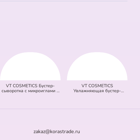
VT COSMETICS Бустер-
VT COSMETICS
сыворотка с микроиглами и
Увлажняющая бустер-
витаминами 100 Vita-Light
сыворотка с микроиглами
Reedle Shot (оранжевая) (50
300 Hydrop Reedle Shot
мл)
(голубая) (50 мл)
zakaz@korastrade.ru