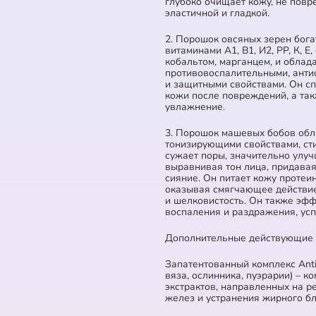
глубоко очищает кожу, не повр
эластичной и гладкой.
2. Порошок овсяных зерен бога
витаминами А1, В1, И2, РР, К, Е
кобальтом, марганцем, и облад
противовоспалительными, ант
и защитными свойствами. Он с
кожи после повреждений, а та
увлажнение.
3. Порошок машевых бобов обл
тонизирующими свойствами, ст
сужает поры, значительно улуч
выравнивая тон лица, придавая
сияние. Он питает кожу протеи
оказывая смягчающее действие
и шелковистость. Он также эф
воспаления и раздражения, усп
Дополнительные действующие 
Запатентованный комплекс Anti
вяза, ослинника, пуэрарии) – к
экстрактов, направленных на 
желез и устранения жирного бл