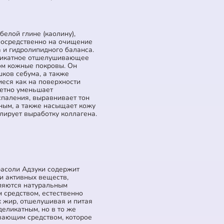
белой глине (каолину),
посредственно на очищение
а и гидролипидного баланса.
еликатное отшелушивающее
ом кожные покровы. Он
ков себума, а также
еся как на поверхности
метно уменьшает
спаления, выравнивает тон
ным, а также насыщает кожу
лирует выработку коллагена.
фасоли Адзуки содержит
и активных веществ,
ляются натуральным
средством, естественно
х жир, отшелушивая и питая
деликатным, но в то же
ающим средством, которое