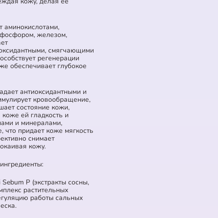
еждая кожу, делая ее
т аминокислотами,
, фосфором, железом,
ает
иоксидантными, смягчающими
пособствует регенерации
кже обеспечивает глубокое
адает антиоксидантными и
имулирует кровообращение,
шает состояние кожи,
 коже ей гладкость и
нами и минералами,
, что придает коже мягкость
фективно снимает
окаивая кожу.
ингредиенты:
 Sebum P (экстракты сосны,
омплекс растительных
регуляцию работы сальных
еска.