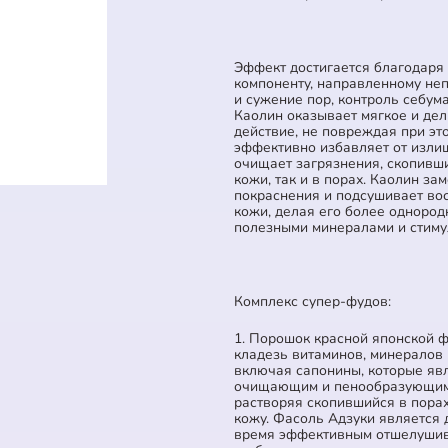
Эффект достигается благодаря 
компоненту, направленному не
и сужение пор, контроль себум
Каолин оказывает мягкое и д
действие, не повреждая при эт
эффективно избавляет от излиш
очищает загрязнения, скопивши
кожи, так и в порах. Каолин за
покраснения и подсушивает во
кожи, делая его более однород
полезными минералами и стиму
Комплекс супер-фудов:
1. Порошок красной японской 
кладезь витаминов, минералов 
включая сапонины, которые яв
очищающим и пенообразующим 
растворяя скопившийся в пора
кожу. Фасоль Адзуки является 
время эффективным отшелушив