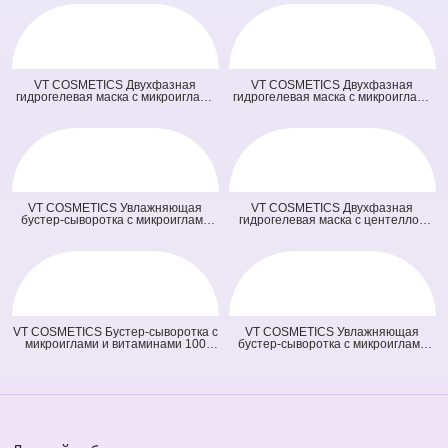
VT COSMETICS Двухфазная
VT COSMETICS Двухфазная
гидрогелевая маска с микроиглами
гидрогелевая маска с микроиглами
осветляющая 100 2Step Vita-Light
и ретинолом 100 2Step Reti-A
Reedle Shot Hydrogel Mask
Reedle Shot Hydrogel Mask (светло
(оранжевая) (33 гр + 1,5 гр)
зеленая) (33 гр + 1,5 гр)
VT COSMETICS Увлажняющая
VT COSMETICS Двухфазная
бустер-сыворотка с микроиглами
гидрогелевая маска с центеллой
100 Hydrop Reedle Shot (голубая)
100 2Step Pro Cica Reedle Shot
(50 мл)
Hydrogel Mask (зеленая) (33 гр + 1,5
гр)
VT COSMETICS Бустер-сыворотка с
VT COSMETICS Увлажняющая
микроиглами и витаминами 100
бустер-сыворотка с микроиглами
Vita-Light Reedle Shot (оранжевая)
300 Hydrop Reedle Shot (голубая)
(50 мл)
(50 мл)