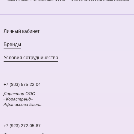
Vita-Light Reedle Shot (оранжевая)
300 Hydrop Reedle Shot (голубая)
(50 мл)
(50 мл)
Личный кабинет
Бренды
Условия сотрудничества
+7 (983) 575-22-04
Директор ООО
«Корастрейд»
Афанасьева Елена
+7 (923) 272-05-87