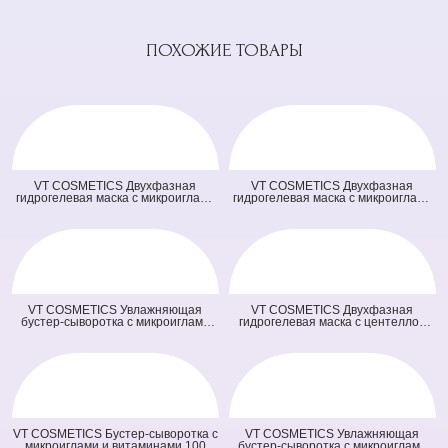
ПОХОЖИЕ ТОВАРЫ
VT COSMETICS Двухфазная
VT COSMETICS Двухфазная
гидрогелевая маска с микроиглами
гидрогелевая маска с микроиглами
осветляющая 100 2Step Vita-Light
и ретинолом 100 2Step Reti-A
Reedle Shot Hydrogel Mask
Reedle Shot Hydrogel Mask (светло
(оранжевая) (33 гр + 1,5 гр)
зеленая) (33 гр + 1,5 гр)
VT COSMETICS Увлажняющая
VT COSMETICS Двухфазная
бустер-сыворотка с микроиглами
гидрогелевая маска с центеллой
100 Hydrop Reedle Shot (голубая)
100 2Step Pro Cica Reedle Shot
(50 мл)
Hydrogel Mask (зеленая) (33 гр + 1,5
гр)
VT COSMETICS Бустер-сыворотка с
VT COSMETICS Увлажняющая
микроиглами и витаминами 100
бустер-сыворотка с микроиглами