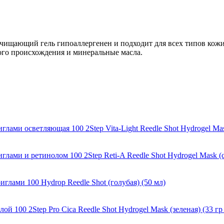
чищающий гель гипоаллергенен и подходит для всех типов кожи
ого происхождения и минеральные масла.
ми осветляющая 100 2Step Vita-Light Reedle Shot Hydrogel Mask 
и и ретинолом 100 2Step Reti-A Reedle Shot Hydrogel Mask (све
ами 100 Hydrop Reedle Shot (голубая) (50 мл)
100 2Step Pro Cica Reedle Shot Hydrogel Mask (зеленая) (33 гр 