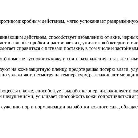
противомикробным действием, мягко успокаивает раздражённую 
ивающим действием, способствует избавлению от акне, черных 
ает в сальные пробки и растворяет их, уничтожая бактерии и оч
могает справиться с пятнами постакне, в том числе и застойным
ош) помогает успокоить кожу и снять раздражения, а так же сти
азуют на коже защитную пленку, предотвращая потерю влаги, у
вно увлажняют, несмотря на температуру, разглаживают морщин
оцессы в коже, способствует выработке энергии, оживляет и о
ю и шелушениями, усиливает способность кожи сопротивляться 
т сужению пор и нормализации выработки кожного сала, облада