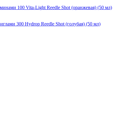
ами 100 Vita-Light Reedle Shot (оранжевая) (50 мл)
ами 300 Hydrop Reedle Shot (голубая) (50 мл)