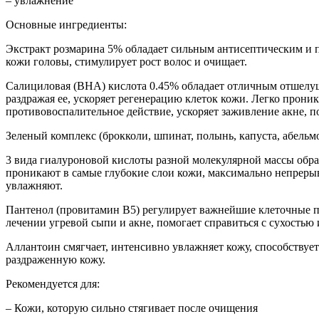
– увлажнение
Основные ингредиенты:
Экстракт розмарина 5% обладает сильным антисептическим и 
кожи головы, стимулирует рост волос и очищает.
Салициловая (BHA) кислота 0.45% обладает отличным отшелуш
раздражая ее, ускоряет регенерацию клеток кожи. Легко проник
противовоспалительное действие, ускоряет заживление акне, по
Зеленый комплекс (брокколи, шпинат, полынь, капуста, абельм
3 вида гиалуроновой кислоты разной молекулярной массы обр
проникают в самые глубокие слои кожи, максимально непреры
увлажняют.
Пантенол (провитамин В5) регулирует важнейшие клеточные пр
лечении угревой сыпи и акне, помогает справиться с сухость
Аллантоин смягчает, интенсивно увлажняет кожу, способствуе
раздраженную кожу.
Рекомендуется для:
– Кожи, которую сильно стягивает после очищения