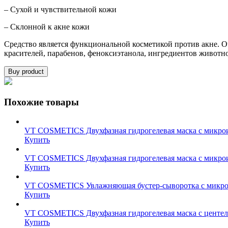
– Сухой и чувствительной кожи
– Склонной к акне кожи
Средство является функциональной косметикой против акне. О
красителей, парабенов, феноксиэтанола, ингредиентов животн
Buy product
Похожие товары
VT COSMETICS Двухфазная гидрогелевая маска с микроигла
Купить
VT COSMETICS Двухфазная гидрогелевая маска с микроиглам
Купить
VT COSMETICS Увлажняющая бустер-сыворотка с микроигл
Купить
VT COSMETICS Двухфазная гидрогелевая маска с центеллой 
Купить