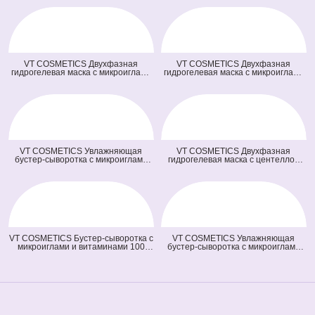
VT COSMETICS Двухфазная
VT COSMETICS Двухфазная
гидрогелевая маска с микроиглами
гидрогелевая маска с микроиглами
осветляющая 100 2Step Vita-Light
и ретинолом 100 2Step Reti-A
Reedle Shot Hydrogel Mask
Reedle Shot Hydrogel Mask (светло
(оранжевая) (33 гр + 1,5 гр)
зеленая) (33 гр + 1,5 гр)
VT COSMETICS Увлажняющая
VT COSMETICS Двухфазная
бустер-сыворотка с микроиглами
гидрогелевая маска с центеллой
100 Hydrop Reedle Shot (голубая)
100 2Step Pro Cica Reedle Shot
(50 мл)
Hydrogel Mask (зеленая) (33 гр + 1,5
гр)
VT COSMETICS Бустер-сыворотка с
VT COSMETICS Увлажняющая
микроиглами и витаминами 100
бустер-сыворотка с микроиглами
Vita-Light Reedle Shot (оранжевая)
300 Hydrop Reedle Shot (голубая)
(50 мл)
(50 мл)