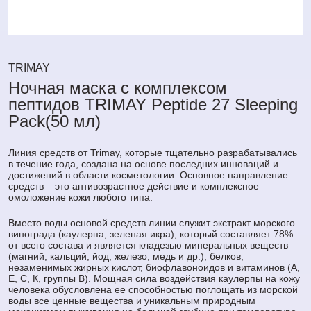
TRIMAY
Ночная маска c комплексом
пептидов TRIMAY Peptide 27 Sleeping
Pack(50 мл)
Линия средств от Trimay, которые тщательно разрабатывались
в течение года, создана на основе последних инноваций и
достижений в области косметологии. Основное направление
средств – это антивозрастное действие и комплексное
омоложение кожи любого типа.
Вместо воды основой средств линии служит экстракт морского
винограда (каулерпа, зеленая икра), который составляет 78%
от всего состава и является кладезью минеральных веществ
(магний, кальций, йод, железо, медь и др.), белков,
незаменимых жирных кислот, биофлавоноидов и витаминов (А,
Е, С, К, группы В). Мощная сила воздействия каулерпы на кожу
человека обусловлена ее способностью поглощать из морской
воды все ценные вещества и уникальным природным