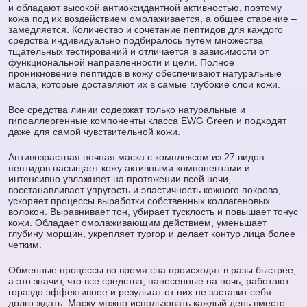
и обладают высокой антиоксидантной активностью, поэтому
кожа под их воздействием омолаживается, а общее старение –
замедляется. Количество и сочетание пептидов для каждого
средства индивидуально подбиралось путем множества
тщательных тестирований и отличается в зависимости от
функциональной направленности и цели. Полное
проникновение пептидов в кожу обеспечивают натуральные
масла, которые доставляют их в самые глубокие слои кожи.
Все средства линии содержат только натуральные и
гипоаллергенные компоненты класса EWG Green и подходят
даже для самой чувствительной кожи.
Антивозрастная ночная маска с комплексом из 27 видов
пептидов насыщает кожу активными компонентами и
интенсивно увлажняет на протяжении всей ночи,
восстанавливает упругость и эластичность кожного покрова,
ускоряет процессы выработки собственных коллагеновых
волокон. Выравнивает тон, убирает тусклость и повышает тонус
кожи. Обладает омолаживающим действием, уменьшает
глубину морщин, укрепляет тургор и делает контур лица более
четким.
Обменные процессы во время сна происходят в разы быстрее,
а это значит, что все средства, нанесенные на ночь, работают
гораздо эффективнее и результат от них не заставит себя
долго ждать. Маску можно использовать каждый день вместо