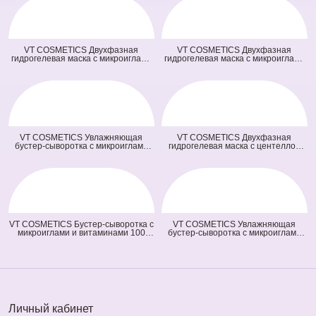
VT COSMETICS Двухфазная
VT COSMETICS Двухфазная
гидрогелевая маска с микроиглами
гидрогелевая маска с микроиглами
осветляющая 100 2Step Vita-Light
и ретинолом 100 2Step Reti-A
Reedle Shot Hydrogel Mask
Reedle Shot Hydrogel Mask (светло
(оранжевая) (33 гр + 1,5 гр)
зеленая) (33 гр + 1,5 гр)
VT COSMETICS Увлажняющая
VT COSMETICS Двухфазная
бустер-сыворотка с микроиглами
гидрогелевая маска с центеллой
100 Hydrop Reedle Shot (голубая)
100 2Step Pro Cica Reedle Shot
(50 мл)
Hydrogel Mask (зеленая) (33 гр + 1,5
гр)
VT COSMETICS Бустер-сыворотка с
VT COSMETICS Увлажняющая
микроиглами и витаминами 100
бустер-сыворотка с микроиглами
Vita-Light Reedle Shot (оранжевая)
300 Hydrop Reedle Shot (голубая)
(50 мл)
(50 мл)
Личный кабинет