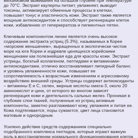
механизмом выживания на большой глубине при температуре
до 70°С. Экстракт каулерпы питает, увлажняет, выводит
токсины, активизирует обменные процессы в клетках,
повышает тонус и эластичность кожи. Экстракт также является
мощным антиоксидантом и способствует регенерации клеток
кожи, избавлению от гиперкератоза и пигментных пятен.
Ключевым компонентом линии является очень высокое
содержание экстракта устриц (5.3%), называемых в Корее
«морским женьшенем», выращенных в экологически чистом
море на юге Кореи и издревле ценящихся корейскими
женщинами как полезнейшая еда для красоты кожи. Экстракт
устрицы, богатый коллагеном, пептидами и витаминами-
антиоксидантами, отлично восстанавливает липидный баланс
и уровень увлажненности кожи, повышает ее
сопротивляемость к возрастным изменениям и агрессивному
воздействию внешней среды. Устрицы содержат антиоксиданты
– витамины Е и С, селен, жирные кислоты омега-3, около 20
аминокислот и цинк, от которого во многом зависят
регенерация кожи и деятельность сальных желез. Проникая в
глубокие слои тканей, полученные из устриц активные
компоненты, заметно разглаживают кожу, увлажняя и питая ее.
Кожа подтягивается, поры сужаются, цвет лица становится
матовым и однородным.
Усилено действие средств содержанием специально
подобранного комплекса пептидов, которые играют важную
роль в восстановлении нормального функционирования клеток