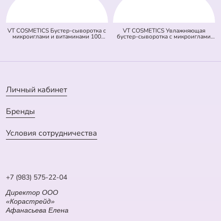
VT COSMETICS Бустер-сыворотка с
VT COSMETICS Увлажняющая
микроиглами и витаминами 100
бустер-сыворотка с микроиглами
Vita-Light Reedle Shot (оранжевая)
300 Hydrop Reedle Shot (голубая)
(50 мл)
(50 мл)
Личный кабинет
Бренды
Условия сотрудничества
+7 (983) 575-22-04
Директор ООО
«Корастрейд»
Афанасьева Елена