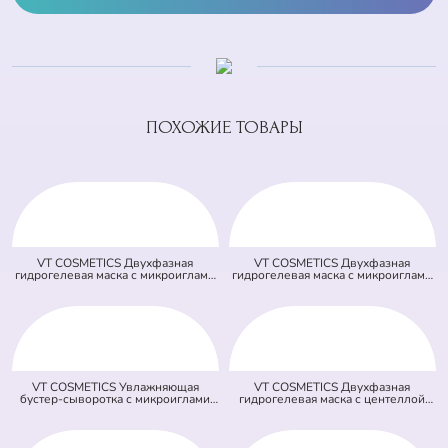
ПОХОЖИЕ ТОВАРЫ
VT COSMETICS Двухфазная
VT COSMETICS Двухфазная
гидрогелевая маска с микроиглами
гидрогелевая маска с микроиглами
осветляющая 100 2Step Vita-Light
и ретинолом 100 2Step Reti-A
Reedle Shot Hydrogel Mask
Reedle Shot Hydrogel Mask (светло
(оранжевая) (33 гр + 1,5 гр)
зеленая) (33 гр + 1,5 гр)
VT COSMETICS Увлажняющая
VT COSMETICS Двухфазная
бустер-сыворотка с микроиглами
гидрогелевая маска с центеллой
100 Hydrop Reedle Shot (голубая)
100 2Step Pro Cica Reedle Shot
(50 мл)
Hydrogel Mask (зеленая) (33 гр + 1,5
гр)