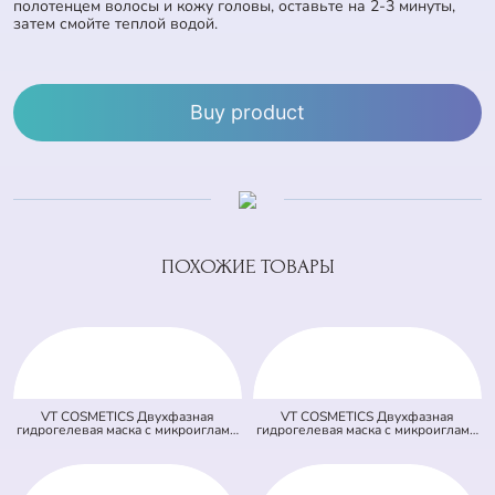
полотенцем волосы и кожу головы, оставьте на 2-3 минуты,
затем смойте теплой водой.
Buy product
ПОХОЖИЕ ТОВАРЫ
VT COSMETICS Двухфазная
VT COSMETICS Двухфазная
гидрогелевая маска с микроиглами
гидрогелевая маска с микроиглами
осветляющая 100 2Step Vita-Light
и ретинолом 100 2Step Reti-A
Reedle Shot Hydrogel Mask
Reedle Shot Hydrogel Mask (светло
(оранжевая) (33 гр + 1,5 гр)
зеленая) (33 гр + 1,5 гр)