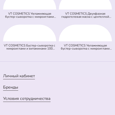
VT COSMETICS Увлажняющая
VT COSMETICS Двухфазная
бустер-сыворотка с микроиглами
гидрогелевая маска с центеллой
100 Hydrop Reedle Shot (голубая)
100 2Step Pro Cica Reedle Shot
(50 мл)
Hydrogel Mask (зеленая) (33 гр + 1,5
гр)
VT COSMETICS Бустер-сыворотка с
VT COSMETICS Увлажняющая
микроиглами и витаминами 100
бустер-сыворотка с микроиглами
Vita-Light Reedle Shot (оранжевая)
300 Hydrop Reedle Shot (голубая)
(50 мл)
(50 мл)
Личный кабинет
Бренды
Условия сотрудничества