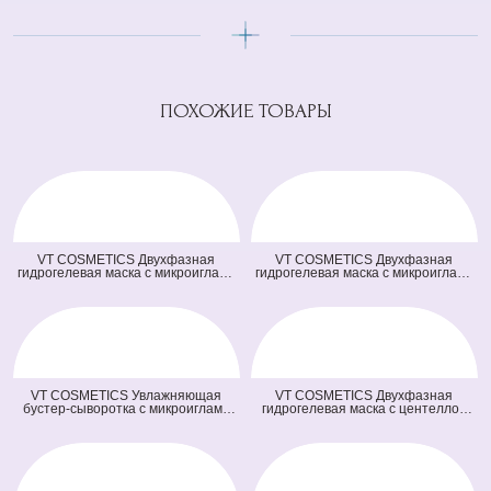
ПОХОЖИЕ ТОВАРЫ
VT COSMETICS Двухфазная
VT COSMETICS Двухфазная
гидрогелевая маска с микроиглами
гидрогелевая маска с микроиглами
осветляющая 100 2Step Vita-Light
и ретинолом 100 2Step Reti-A
Reedle Shot Hydrogel Mask
Reedle Shot Hydrogel Mask (светло
(оранжевая) (33 гр + 1,5 гр)
зеленая) (33 гр + 1,5 гр)
VT COSMETICS Увлажняющая
VT COSMETICS Двухфазная
бустер-сыворотка с микроиглами
гидрогелевая маска с центеллой
100 Hydrop Reedle Shot (голубая)
100 2Step Pro Cica Reedle Shot
(50 мл)
Hydrogel Mask (зеленая) (33 гр + 1,5
гр)