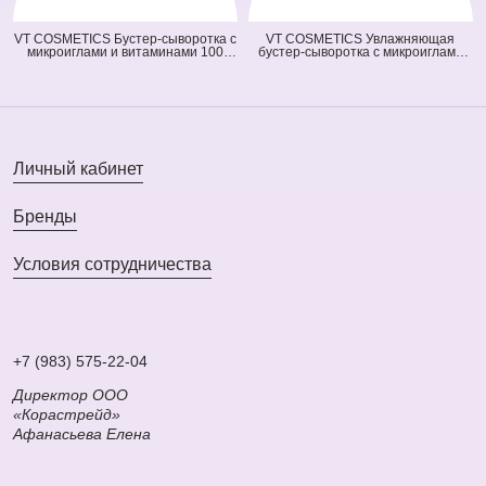
VT COSMETICS Бустер-сыворотка с
VT COSMETICS Увлажняющая
микроиглами и витаминами 100
бустер-сыворотка с микроиглами
Vita-Light Reedle Shot (оранжевая)
300 Hydrop Reedle Shot (голубая)
(50 мл)
(50 мл)
Личный кабинет
Бренды
Условия сотрудничества
+7 (983) 575-22-04
Директор ООО
«Корастрейд»
Афанасьева Елена