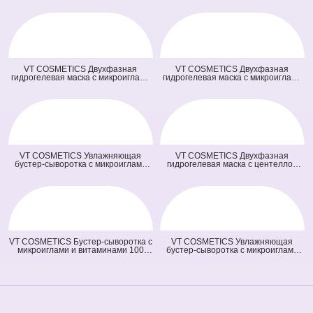
VT COSMETICS Двухфазная
VT COSMETICS Двухфазная
гидрогелевая маска с микроиглами
гидрогелевая маска с микроиглами
осветляющая 100 2Step Vita-Light
и ретинолом 100 2Step Reti-A
Reedle Shot Hydrogel Mask
Reedle Shot Hydrogel Mask (светло
(оранжевая) (33 гр + 1,5 гр)
зеленая) (33 гр + 1,5 гр)
VT COSMETICS Увлажняющая
VT COSMETICS Двухфазная
бустер-сыворотка с микроиглами
гидрогелевая маска с центеллой
100 Hydrop Reedle Shot (голубая)
100 2Step Pro Cica Reedle Shot
(50 мл)
Hydrogel Mask (зеленая) (33 гр + 1,5
гр)
VT COSMETICS Бустер-сыворотка с
VT COSMETICS Увлажняющая
микроиглами и витаминами 100
бустер-сыворотка с микроиглами
Vita-Light Reedle Shot (оранжевая)
300 Hydrop Reedle Shot (голубая)
(50 мл)
(50 мл)