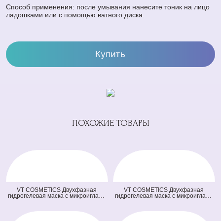
Способ применения: после умывания нанесите тоник на лицо
ладошками или с помощью ватного диска.
Купить
ПОХОЖИЕ ТОВАРЫ
VT COSMETICS Двухфазная
VT COSMETICS Двухфазная
гидрогелевая маска с микроиглами
гидрогелевая маска с микроиглами
осветляющая 100 2Step Vita-Light
и ретинолом 100 2Step Reti-A
Reedle Shot Hydrogel Mask
Reedle Shot Hydrogel Mask (светло
(оранжевая) (33 гр + 1,5 гр)
зеленая) (33 гр + 1,5 гр)