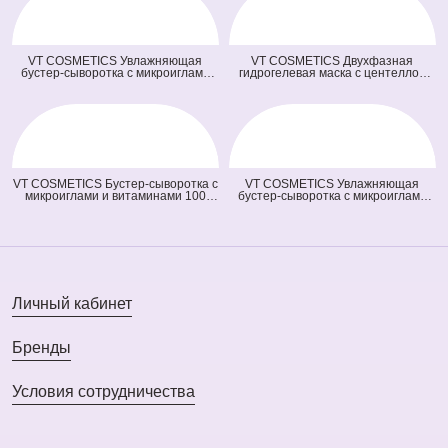
VT COSMETICS Увлажняющая
VT COSMETICS Двухфазная
бустер-сыворотка с микроиглами
гидрогелевая маска с центеллой
100 Hydrop Reedle Shot (голубая)
100 2Step Pro Cica Reedle Shot
(50 мл)
Hydrogel Mask (зеленая) (33 гр + 1,5
гр)
VT COSMETICS Бустер-сыворотка с
VT COSMETICS Увлажняющая
микроиглами и витаминами 100
бустер-сыворотка с микроиглами
Vita-Light Reedle Shot (оранжевая)
300 Hydrop Reedle Shot (голубая)
(50 мл)
(50 мл)
Личный кабинет
Бренды
Условия сотрудничества