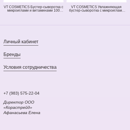
VT COSMETICS Бустер-сыворотка с
VT COSMETICS Увлажняющая
микроиглами и витаминами 100
бустер-сыворотка с микроиглами
Vita-Light Reedle Shot (оранжевая)
300 Hydrop Reedle Shot (голубая)
(50 мл)
(50 мл)
Личный кабинет
Бренды
Условия сотрудничества
+7 (983) 575-22-04
Директор ООО
«Корастрейд»
Афанасьева Елена