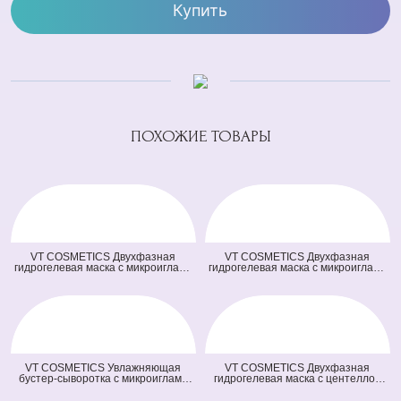
Купить
ПОХОЖИЕ ТОВАРЫ
VT COSMETICS Двухфазная
VT COSMETICS Двухфазная
гидрогелевая маска с микроиглами
гидрогелевая маска с микроиглами
осветляющая 100 2Step Vita-Light
и ретинолом 100 2Step Reti-A
Reedle Shot Hydrogel Mask
Reedle Shot Hydrogel Mask (светло
(оранжевая) (33 гр + 1,5 гр)
зеленая) (33 гр + 1,5 гр)
VT COSMETICS Увлажняющая
VT COSMETICS Двухфазная
бустер-сыворотка с микроиглами
гидрогелевая маска с центеллой
100 Hydrop Reedle Shot (голубая)
100 2Step Pro Cica Reedle Shot
(50 мл)
Hydrogel Mask (зеленая) (33 гр + 1,5