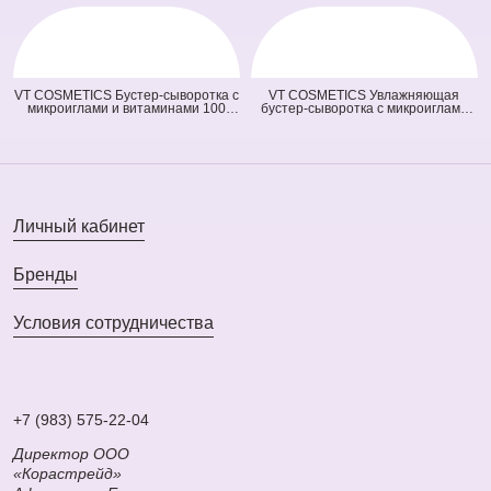
гр)
VT COSMETICS Бустер-сыворотка с
VT COSMETICS Увлажняющая
микроиглами и витаминами 100
бустер-сыворотка с микроиглами
Vita-Light Reedle Shot (оранжевая)
300 Hydrop Reedle Shot (голубая)
(50 мл)
(50 мл)
Личный кабинет
Бренды
Условия сотрудничества
+7 (983) 575-22-04
Директор ООО
«Корастрейд»