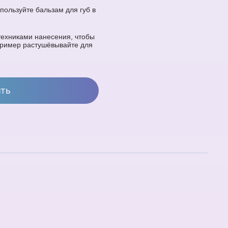
спользуйте бальзам для губ в
техниками нанесения, чтобы
пример растушёвывайте для
ить