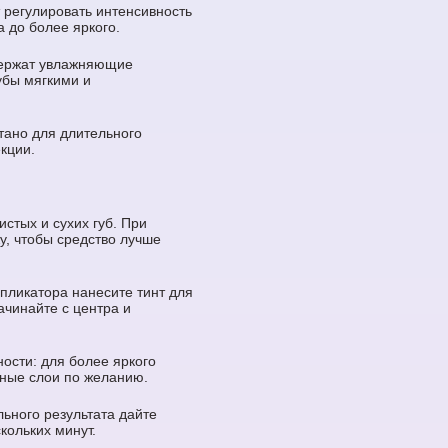
 регулировать интенсивность
а до более яркого.
ержат увлажняющие
убы мягкими и
тано для длительного
кции.
истых и сухих губ. При
, чтобы средство лучше
ппликатора нанесите тинт для
ачинайте с центра и
ости: для более яркого
ные слои по желанию.
льного результата дайте
кольких минут.