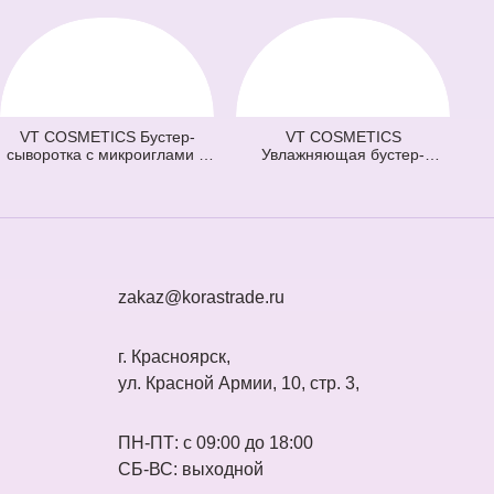
VT COSMETICS Бустер-
VT COSMETICS
сыворотка с микроиглами и
Увлажняющая бустер-
витаминами 100 Vita-Light
сыворотка с микроиглами
Reedle Shot (оранжевая) (50
300 Hydrop Reedle Shot
мл)
(голубая) (50 мл)
zakaz@korastrade.ru
г. Красноярск,
ул. Красной Армии, 10, стр. 3,
ПН-ПТ: с 09:00 до 18:00
СБ-ВС: выходной