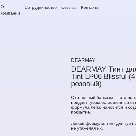
О
Сотрудничество
Отзывы
Контакты
компании
DEARMAY
DEARMAY Тинт для 
Tint LP06 Blissful (
розовый)
Оттеночный бальзам — это легк
придает губам естественный от
формула легко наносится и соз
покрытие.
Лёгкая формула: тинт для губ п
не утяжеляя их.