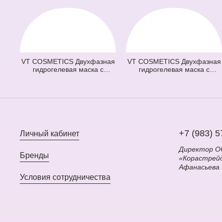
VT COSMETICS Двухфазная
VT COSMETICS Двухфазная
гидрогелевая маска с
гидрогелевая маска с
микроиглами осветляющая
микроиглами и ретинолом
100 2Step Vita-Light Reedle
100 2Step Reti-A Reedle Shot
Shot Hydrogel Mask
Hydrogel Mask (светло
(оранжевая) (33 гр + 1,5 гр)
зеленая) (33 гр + 1,5 гр)
+7 (983) 5
Личный кабинет
Директор 
Бренды
«Корастрей
Афанасьева
Условия сотрудничества