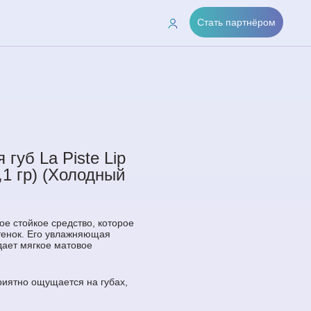
Стать партнёром
губ La Piste Lip
4,1 гр) (Холодный
ое стойкое средство, которое
тенок. Его увлажняющая
дает мягкое матовое
риятно ощущается на губах,