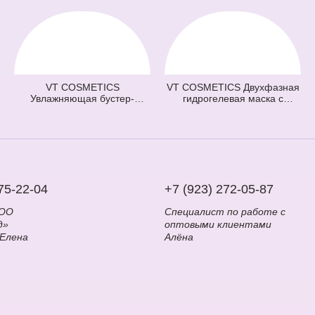
VT COSMETICS
VT COSMETICS Двухфазная
Увлажняющая бустер-
гидрогелевая маска с
сыворотка с микроиглами
центеллой 100 2Step Pro
100 Hydrop Reedle Shot
Cica Reedle Shot Hydrogel
(голубая) (50 мл)
Mask (зеленая) (33 гр + 1,5
гр)
75-22-04
+7 (923) 272-05-87
ООО
Специалист по работе с
д»
оптовыми клиентами
 Елена
Алёна