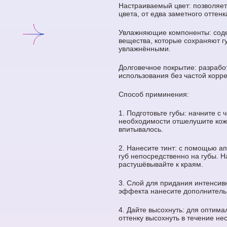
Настраиваемый цвет: позволяет
цвета, от едва заметного оттенк
Увлажняющие компоненты: сод
вещества, которые сохраняют г
увлажнёнными.
Долговечное покрытие: разрабо
использования без частой корре
Способ приминения:
1. Подготовьте губы: начните с ч
необходимости отшелушите кожу
впитывалось.
2. Нанесите тинт: с помощью а
губ непосредственно на губы. Н
растушёвывайте к краям.
3. Слой для придания интенсивн
эффекта нанесите дополнитель
4. Дайте высохнуть: для оптима
оттенку высохнуть в течение нес