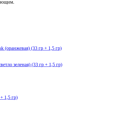
ияющим.
(оранжевая) (33 гр + 1,5 гр)
тло зеленая) (33 гр + 1,5 гр)
+ 1,5 гр)