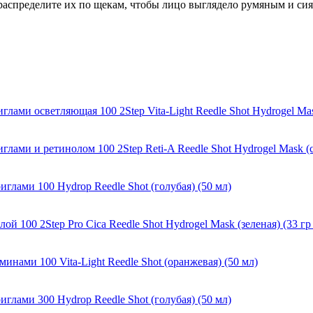
распределите их по щекам, чтобы лицо выглядело румяным и с
ми осветляющая 100 2Step Vita-Light Reedle Shot Hydrogel Mask 
и и ретинолом 100 2Step Reti-A Reedle Shot Hydrogel Mask (све
ами 100 Hydrop Reedle Shot (голубая) (50 мл)
100 2Step Pro Cica Reedle Shot Hydrogel Mask (зеленая) (33 гр 
ами 100 Vita-Light Reedle Shot (оранжевая) (50 мл)
ами 300 Hydrop Reedle Shot (голубая) (50 мл)