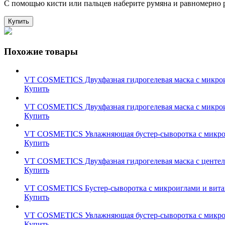
С помощью кисти или пальцев наберите румяна и равномерно 
Купить
Похожие товары
VT COSMETICS Двухфазная гидрогелевая маска с микроигла
Купить
VT COSMETICS Двухфазная гидрогелевая маска с микроиглам
Купить
VT COSMETICS Увлажняющая бустер-сыворотка с микроигл
Купить
VT COSMETICS Двухфазная гидрогелевая маска с центеллой 
Купить
VT COSMETICS Бустер-сыворотка с микроиглами и витамин
Купить
VT COSMETICS Увлажняющая бустер-сыворотка с микроигл
Купить