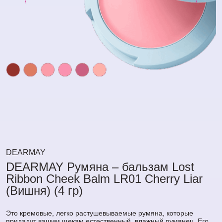
DEARMAY
DEARMAY Румяна – бальзам Lost
Ribbon Cheek Balm LR01 Cherry Liar
(Вишня) (4 гр)
Это кремовые, легко растушевываемые румяна, которые
придадут вашим щекам естественный, влажный румянец. Его