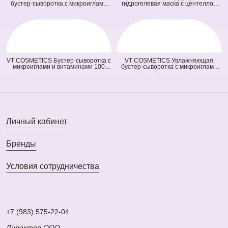
бустер-сыворотка с микроиглами
гидрогелевая маска с центеллой
100 Hydrop Reedle Shot (голубая)
100 2Step Pro Cica Reedle Shot
(50 мл)
Hydrogel Mask (зеленая) (33 гр + 1,5
гр)
VT COSMETICS Бустер-сыворотка с
VT COSMETICS Увлажняющая
микроиглами и витаминами 100
бустер-сыворотка с микроиглами
Vita-Light Reedle Shot (оранжевая)
300 Hydrop Reedle Shot (голубая)
(50 мл)
(50 мл)
Личный кабинет
Бренды
Условия сотрудничества
+7 (983) 575-22-04
Директор ООО