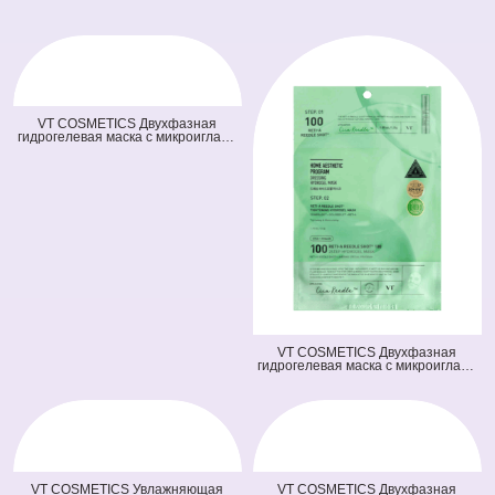
VT COSMETICS Двухфазная
гидрогелевая маска с микроиглами
осветляющая 100 2Step Vita-Light
Reedle Shot Hydrogel Mask
(оранжевая) (33 гр + 1,5 гр)
VT COSMETICS Двухфазная
гидрогелевая маска с микроиглами
и ретинолом 100 2Step Reti-A
Reedle Shot Hydrogel Mask (светло
зеленая) (33 гр + 1,5 гр)
VT COSMETICS Увлажняющая
VT COSMETICS Двухфазная