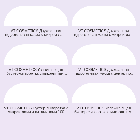
VT COSMETICS Двухфазная
VT COSMETICS Двухфазная
гидрогелевая маска с микроиглами
гидрогелевая маска с микроиглами
осветляющая 100 2Step Vita-Light
и ретинолом 100 2Step Reti-A
Reedle Shot Hydrogel Mask
Reedle Shot Hydrogel Mask (светло
(оранжевая) (33 гр + 1,5 гр)
зеленая) (33 гр + 1,5 гр)
VT COSMETICS Увлажняющая
VT COSMETICS Двухфазная
бустер-сыворотка с микроиглами
гидрогелевая маска с центеллой
100 Hydrop Reedle Shot (голубая)
100 2Step Pro Cica Reedle Shot
(50 мл)
Hydrogel Mask (зеленая) (33 гр + 1,5
гр)
VT COSMETICS Бустер-сыворотка с
VT COSMETICS Увлажняющая
микроиглами и витаминами 100
бустер-сыворотка с микроиглами
Vita-Light Reedle Shot (оранжевая)
300 Hydrop Reedle Shot (голубая)
(50 мл)
(50 мл)