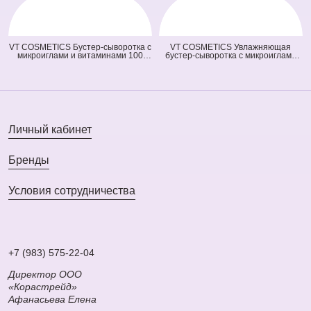
VT COSMETICS Бустер-сыворотка с
VT COSMETICS Увлажняющая
микроиглами и витаминами 100
бустер-сыворотка с микроиглами
Vita-Light Reedle Shot (оранжевая)
300 Hydrop Reedle Shot (голубая)
(50 мл)
(50 мл)
Личный кабинет
Бренды
Условия сотрудничества
+7 (983) 575-22-04
Директор ООО
«Корастрейд»
Афанасьева Елена