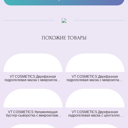
ПОХОЖИЕ ТОВАРЫ
VT COSMETICS Двухфазная
VT COSMETICS Двухфазная
гидрогелевая маска с микроиглами
гидрогелевая маска с микроиглами
осветляющая 100 2Step Vita-Light
и ретинолом 100 2Step Reti-A
Reedle Shot Hydrogel Mask
Reedle Shot Hydrogel Mask (светло
(оранжевая) (33 гр + 1,5 гр)
зеленая) (33 гр + 1,5 гр)
VT COSMETICS Увлажняющая
VT COSMETICS Двухфазная
бустер-сыворотка с микроиглами
гидрогелевая маска с центеллой
100 Hydrop Reedle Shot (голубая)
100 2Step Pro Cica Reedle Shot
(50 мл)
Hydrogel Mask (зеленая) (33 гр + 1,5
гр)