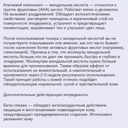
Ключевой компонент — миндальная кислота — относится к
группе фруктовых (AHA) кислот. Работает мягко и деликатно.
Не вызывает раздражений. Обладает антисептическими
свойствами, растворяет комедоны и кератиновый слой на
поверхности эпидермиса, устраняет и предотвращает
пигментацию, выравнивает тон и улучшает цвет лица.
После использования тонера с миндальной кислотой вы не
почувствуете покалывания или жжения, как это часто бывает
после нанесения более активных фруктовых кислот (например,
гликолиевой). Причина в том, что молекулы миндальной
кислоты больше,что не дает им проникать быстро и глубоко в
эпидермис. Молекулам миндальной кислоты нужно больше
времени для проникновения. Таким образом эффект от
использования не моментальный, а накопительный и
проявляется через 2-3 недели регулярного использования.
Такой принцип работы с кожей отлично подойдет
обладательницам нормальной, сухой и чувствительной кожи
Дополнительные действующие ингредиенты:
Бета-глюкан — обладает антиоксидантным действием,
защищая и восстанавливая поврежденную кожу,
предотвращает преждевременное старение. Интенсивно
увлажняет кожу.