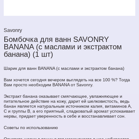
Savonry
Бомбочка для ванн SAVONRY
BANANA (с маслами и экстрактом
банана) (1 шт)
Шарик для ванн BANANA (с маслами и экстрактом банана)
Вам хочется сегодня вечером выглядеть на все 100 %? Тогда
Вам просто необходим BANANA от Savonry.
Экстракт банана оказывает смягчающее, увлажняющее и
питательное действие на кожу, дарит ей шелковистость, ведь
банан является натуральным источником калия, витаминов А,
С и группы В, а его приятный, сладковатый аромат успокаивает
нервы, придает уверенность в себе и восстанавливает сон.
Советы по использованию
Опустите шарик в ванну в тот момент,когда в нее набирается