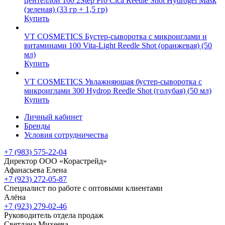
центеллой 100 2Step Pro Cica Reedle Shot Hydrogel Mask
(зеленая) (33 гр + 1,5 гр)
Купить
VT COSMETICS Бустер-сыворотка с микроиглами и
витаминами 100 Vita-Light Reedle Shot (оранжевая) (50
мл)
Купить
VT COSMETICS Увлажняющая бустер-сыворотка с
микроиглами 300 Hydrop Reedle Shot (голубая) (50 мл)
Купить
Личный кабинет
Бренды
Условия сотрудничества
+7 (983) 575-22-04
Директор ООО «Корастрейд»
Афанасьева Елена
+7 (923) 272-05-87
Специалист по работе с оптовыми клиентами
Алёна
+7 (923) 279-02-46
Руководитель отдела продаж
Светлана Михеева