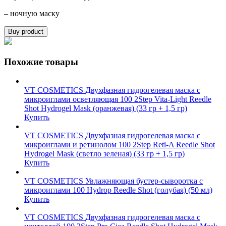
– ночную маску
Buy product
Похожие товары
VT COSMETICS Двухфазная гидрогелевая маска с
микроиглами осветляющая 100 2Step Vita-Light Reedle
Shot Hydrogel Mask (оранжевая) (33 гр + 1,5 гр)
Купить
VT COSMETICS Двухфазная гидрогелевая маска с
микроиглами и ретинолом 100 2Step Reti-A Reedle Shot
Hydrogel Mask (светло зеленая) (33 гр + 1,5 гр)
Купить
VT COSMETICS Увлажняющая бустер-сыворотка с
микроиглами 100 Hydrop Reedle Shot (голубая) (50 мл)
Купить
VT COSMETICS Двухфазная гидрогелевая маска с