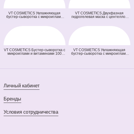
VT COSMETICS Увлажняющая
VT COSMETICS Двухфазная
бустер-сыворотка с микроиглами
гидрогелевая маска с центеллой
100 Hydrop Reedle Shot (голубая)
100 2Step Pro Cica Reedle Shot
(50 мл)
Hydrogel Mask (зеленая) (33 гр + 1,5
гр)
VT COSMETICS Бустер-сыворотка с
VT COSMETICS Увлажняющая
микроиглами и витаминами 100
бустер-сыворотка с микроиглами
Vita-Light Reedle Shot (оранжевая)
300 Hydrop Reedle Shot (голубая)
(50 мл)
(50 мл)
Личный кабинет
Бренды
Условия сотрудничества