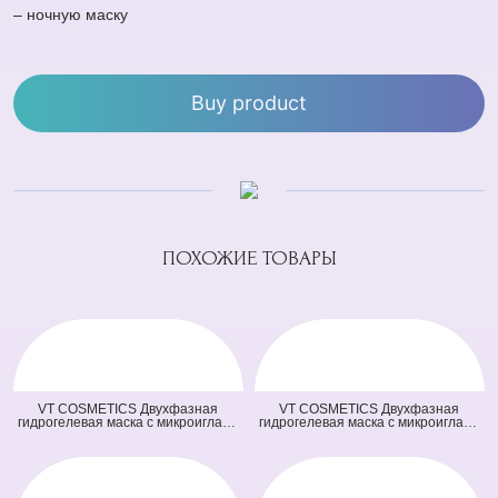
– ночную маску
Buy product
ПОХОЖИЕ ТОВАРЫ
VT COSMETICS Двухфазная
VT COSMETICS Двухфазная
гидрогелевая маска с микроиглами
гидрогелевая маска с микроиглами
осветляющая 100 2Step Vita-Light
и ретинолом 100 2Step Reti-A
Reedle Shot Hydrogel Mask
Reedle Shot Hydrogel Mask (светло
(оранжевая) (33 гр + 1,5 гр)
зеленая) (33 гр + 1,5 гр)