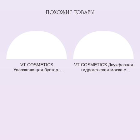
ПОХОЖИЕ ТОВАРЫ
VT COSMETICS
VT COSMETICS Двухфазная
Увлажняющая бустер-
гидрогелевая маска с
сыворотка с микроиглами
центеллой 100 2Step Pro
100 Hydrop Reedle Shot
Cica Reedle Shot Hydrogel
(голубая) (50 мл)
Mask (зеленая) (33 гр + 1,5
гр)