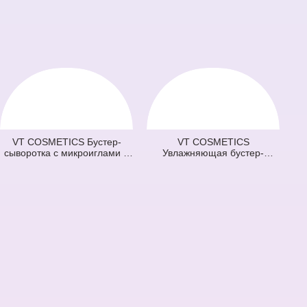
VT COSMETICS Бустер-
VT COSMETICS
сыворотка с микроиглами и
Увлажняющая бустер-
витаминами 100 Vita-Light
сыворотка с микроиглами
Reedle Shot (оранжевая) (50
300 Hydrop Reedle Shot
мл)
(голубая) (50 мл)