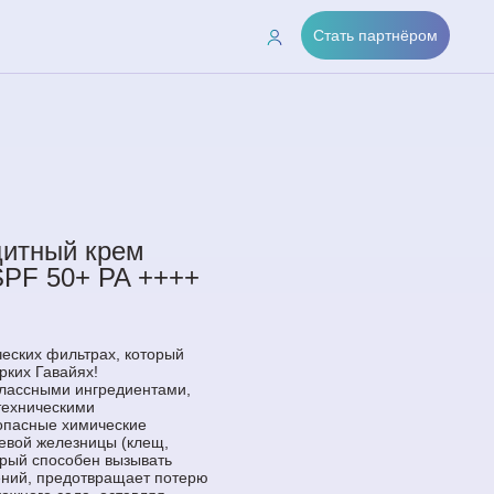
Стать партнёром
итный крем
SPF 50+ PA ++++
еских фильтрах, который
рких Гавайях!
лассными ингредиентами,
ехническими
зопасные химические
евой железницы (клещ,
орый способен вызывать
ений, предотвращает потерю