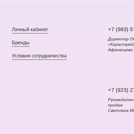
100 2Step Vita-Light Reedle
Shot Hydrogel Mask
(оранжевая) (33 гр + 1,5 гр)
+7 (983) 5
Личный кабинет
Директор 
Бренды
«Корастрей
Афанасьева
Условия сотрудничества
+7 (923) 2
Руководите
продаж
Светлана М