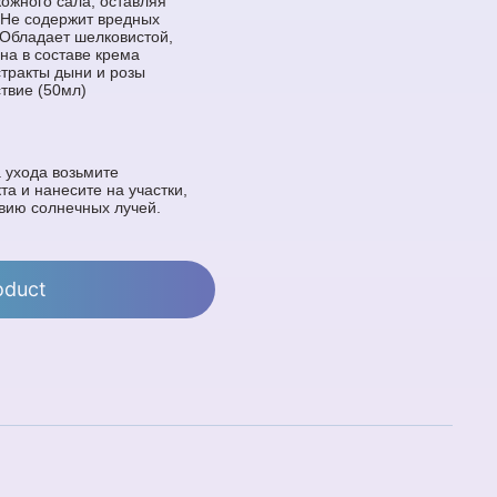
кожного сала, оставляя
Не содержит вредных
 Обладает шелковистой,
ана в составе крема
стракты дыни и розы
твие (50мл)
 ухода возьмите
а и нанесите на участки,
вию солнечных лучей.
oduct