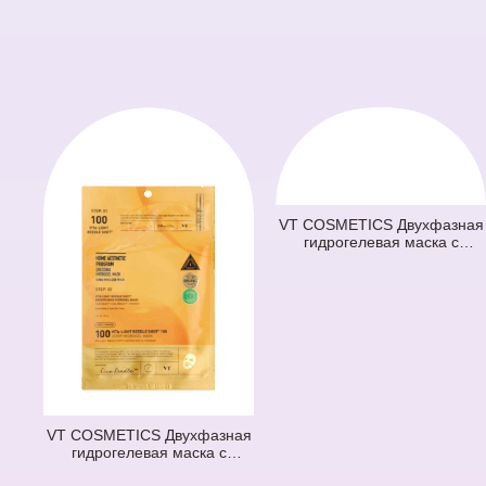
VT COSMETICS Двухфазная
гидрогелевая маска с
микроиглами и ретинолом
100 2Step Reti-A Reedle Shot
Hydrogel Mask (светло
зеленая) (33 гр + 1,5 гр)
VT COSMETICS Двухфазная
гидрогелевая маска с
микроиглами осветляющая