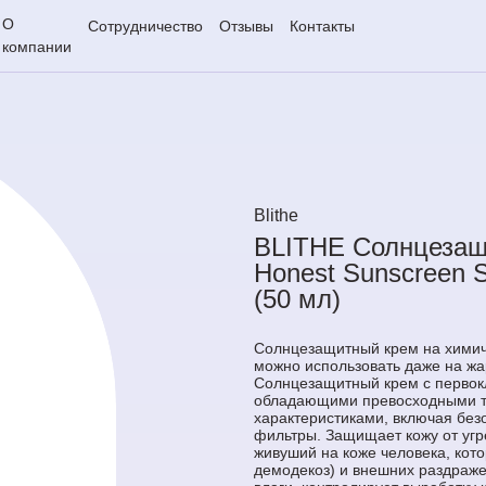
О
Сотрудничество
Отзывы
Контакты
компании
Blithe
BLITHE Cолнцезащ
Honest Sunscreen 
(50 мл)
Солнцезащитный крем на химич
можно использовать даже на жа
Солнцезащитный крем с первок
обладающими превосходными т
характеристиками, включая бе
фильтры. Защищает кожу от угр
живуший на коже человека, кот
демодекоз) и внешних раздраж