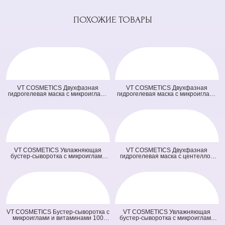
ПОХОЖИЕ ТОВАРЫ
VT COSMETICS Двухфазная
VT COSMETICS Двухфазная
гидрогелевая маска с микроиглами
гидрогелевая маска с микроиглами
осветляющая 100 2Step Vita-Light
и ретинолом 100 2Step Reti-A
Reedle Shot Hydrogel Mask
Reedle Shot Hydrogel Mask (светло
(оранжевая) (33 гр + 1,5 гр)
зеленая) (33 гр + 1,5 гр)
VT COSMETICS Увлажняющая
VT COSMETICS Двухфазная
бустер-сыворотка с микроиглами
гидрогелевая маска с центеллой
100 Hydrop Reedle Shot (голубая)
100 2Step Pro Cica Reedle Shot
(50 мл)
Hydrogel Mask (зеленая) (33 гр + 1,5
гр)
VT COSMETICS Бустер-сыворотка с
VT COSMETICS Увлажняющая
микроиглами и витаминами 100
бустер-сыворотка с микроиглами
Vita-Light Reedle Shot (оранжевая)
300 Hydrop Reedle Shot (голубая)