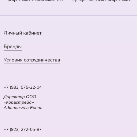
микроиглами и витаминами 100
бустер-сыворотка с микроиглами
Vita-Light Reedle Shot (оранжевая)
300 Hydrop Reedle Shot (голубая)
(50 мл)
(50 мл)
Личный кабинет
Бренды
Условия сотрудничества
+7 (983) 575-22-04
Директор ООО
«Корастрейд»
Афанасьева Елена
+7 (923) 272-05-87