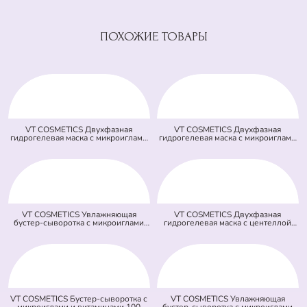
ПОХОЖИЕ ТОВАРЫ
VT COSMETICS Двухфазная
VT COSMETICS Двухфазная
гидрогелевая маска с микроиглами
гидрогелевая маска с микроиглами
осветляющая 100 2Step Vita-Light
и ретинолом 100 2Step Reti-A
Reedle Shot Hydrogel Mask
Reedle Shot Hydrogel Mask (светло
(оранжевая) (33 гр + 1,5 гр)
зеленая) (33 гр + 1,5 гр)
VT COSMETICS Увлажняющая
VT COSMETICS Двухфазная
бустер-сыворотка с микроиглами
гидрогелевая маска с центеллой
100 Hydrop Reedle Shot (голубая)
100 2Step Pro Cica Reedle Shot
(50 мл)
Hydrogel Mask (зеленая) (33 гр + 1,5
гр)
VT COSMETICS Бустер-сыворотка с
VT COSMETICS Увлажняющая