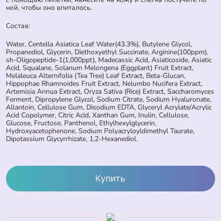
ней, чтобы оно впиталось.
Состав:
Water, Centella Asiatica Leaf Water(43.3%), Butylene Glycol,
Propanediol, Glycerin, Diethoxyethyl Succinate, Arginine(100ppm),
sh-Oligopeptide-1(1,000ppt), Madecassic Acid, Asiaticoside, Asiatic
Acid, Squalane, Solanum Melongena (Eggplant) Fruit Extract,
Melaleuca Alternifolia (Tea Tree) Leaf Extract, Beta-Glucan,
Hippophae Rhamnoides Fruit Extract, Nelumbo Nucifera Extract,
Artemisia Annua Extract, Oryza Sativa (Rice) Extract, Saccharomyces
Ferment, Dipropylene Glycol, Sodium Citrate, Sodium Hyaluronate,
Allantoin, Cellulose Gum, Disodium EDTA, Glyceryl Acrylate/Acrylic
Acid Copolymer, Citric Acid, Xanthan Gum, Inulin, Cellulose,
Glucose, Fructose, Panthenol, Ethylhexylglycerin,
Hydroxyacetophenone, Sodium Polyacryloyldimethyl Taurate,
Dipotassium Glycyrrhizate, 1,2-Hexanediol.
Купить