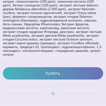
натрия, глюконолактон (100 ppm), лимонная кислота (100
ppm), бетаин салицилат (100 ppm), экстракт листьев чайного
дерева Melaleuca alternifolia (2 000 ppm), экстракт Nelumbo
nucifera, экстракт полыни однолетней, экстракт Oryza sativa
(рис), фермент сахаромицетов, экстракт плодов Solanum
melongena (баклажан), гидролизованный коллаген, сквалан,
бета-глюкан, Hippophae Rhamnoides Экстракт фруктов,
мадекассовая кислота, азиатикозид, азиатская кислота,
экстракт плодов гардении Флорида, декстрин, экстракт листьев
Melia azadirachta, экстракт цветков Melia azadirachta, экстракт
плодов Coccinia indica, экстракт листьев Ocimum sanctum,
экстракт корня куркумы (куркумы), экстракт Corallina officinalis,
карамель, тридецет-10, пропандиол, гидроксиацетофенон, 1,2-
гександиол, этилгексилглицерин, глицирризат дикалия, цитрат
натрия.
Купить