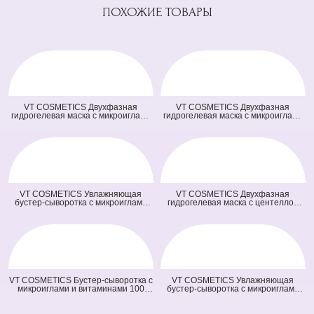
ПОХОЖИЕ ТОВАРЫ
VT COSMETICS Двухфазная
VT COSMETICS Двухфазная
гидрогелевая маска с микроиглами
гидрогелевая маска с микроиглами
осветляющая 100 2Step Vita-Light
и ретинолом 100 2Step Reti-A
Reedle Shot Hydrogel Mask
Reedle Shot Hydrogel Mask (светло
(оранжевая) (33 гр + 1,5 гр)
зеленая) (33 гр + 1,5 гр)
VT COSMETICS Увлажняющая
VT COSMETICS Двухфазная
бустер-сыворотка с микроиглами
гидрогелевая маска с центеллой
100 Hydrop Reedle Shot (голубая)
100 2Step Pro Cica Reedle Shot
(50 мл)
Hydrogel Mask (зеленая) (33 гр + 1,5
гр)
VT COSMETICS Бустер-сыворотка с
VT COSMETICS Увлажняющая
микроиглами и витаминами 100
бустер-сыворотка с микроиглами
Vita-Light Reedle Shot (оранжевая)
300 Hydrop Reedle Shot (голубая)
(50 мл)
(50 мл)