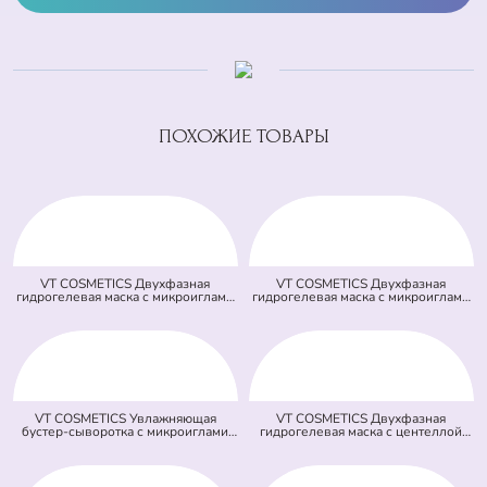
ПОХОЖИЕ ТОВАРЫ
VT COSMETICS Двухфазная
VT COSMETICS Двухфазная
гидрогелевая маска с микроиглами
гидрогелевая маска с микроиглами
осветляющая 100 2Step Vita-Light
и ретинолом 100 2Step Reti-A
Reedle Shot Hydrogel Mask
Reedle Shot Hydrogel Mask (светло
(оранжевая) (33 гр + 1,5 гр)
зеленая) (33 гр + 1,5 гр)
VT COSMETICS Увлажняющая
VT COSMETICS Двухфазная
бустер-сыворотка с микроиглами
гидрогелевая маска с центеллой
100 Hydrop Reedle Shot (голубая)
100 2Step Pro Cica Reedle Shot
(50 мл)
Hydrogel Mask (зеленая) (33 гр + 1,5
гр)