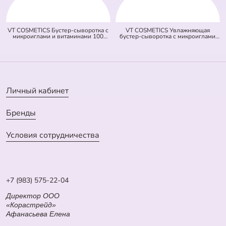
VT COSMETICS Бустер-сыворотка с
VT COSMETICS Увлажняющая
микроиглами и витаминами 100
бустер-сыворотка с микроиглами
Vita-Light Reedle Shot (оранжевая)
300 Hydrop Reedle Shot (голубая)
(50 мл)
(50 мл)
Личный кабинет
Бренды
Условия сотрудничества
+7 (983) 575-22-04
Директор ООО
«Корастрейд»
Афанасьева Елена