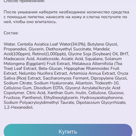
Способ применения:
После умывания наберите необходимое количество средства
с помощью пипетки, нанесите на кожу и слегка постучите по
ней, чтобы оно впиталось.
Состав:
Water, Centella Asiatica Leaf Water(34.0%), Butylene Glycol,
Propanediol, Glycerin, Diethoxyethyl Succinate, Mandelic
Acid(100ppm), Retinol(1,000ppb), Glycine Soja (Soybean) Oil, BHT,
Madecassic Acid, Asiaticoside, Asiatic Acid, Squalane, Solanum
Melongena (Eggplant) Fruit Extract, Melaleuca Alternifolia (Tea
Tree) Leaf Extract, Beta-Glucan, Hippophae Rhamnoides Fruit
Extract, Nelumbo Nucifera Extract, Artemisia Annua Extract, Oryza
Sativa (Rice) Extract, Saccharomyces Ferment, Dipropylene Glycol,
Sodium Citrate, Sodium Hyaluronate, Allantoin, Trideceth-10,
Cellulose Gum, Disodium EDTA, Glyceryl Acrylate/Acrylic Acid
Copolymer, Citric Acid, Xanthan Gum, Inulin, Cellulose, Glucose,
Fructose, Panthenol, Ethylhexylglycerin, Hydroxyacetophenone,
Sodium Polyacryloyldimethyl Taurate, Dipotassium Glycyrrhizate,
1,2-Hexanediol.
Купить