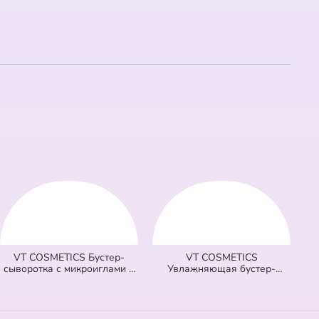
VT COSMETICS Бустер-
VT COSMETICS
сыворотка с микроиглами и
Увлажняющая бустер-
витаминами 100 Vita-Light
сыворотка с микроиглами
Reedle Shot (оранжевая) (50
300 Hydrop Reedle Shot
мл)
(голубая) (50 мл)