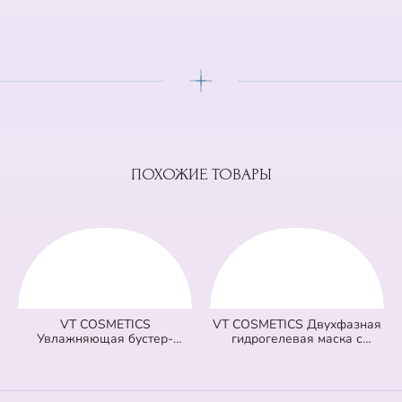
ПОХОЖИЕ ТОВАРЫ
VT COSMETICS
VT COSMETICS Двухфазная
Увлажняющая бустер-
гидрогелевая маска с
сыворотка с микроиглами
центеллой 100 2Step Pro Cica
100 Hydrop Reedle Shot
Reedle Shot Hydrogel Mask
(голубая) (50 мл)
(зеленая) (33 гр + 1,5 гр)