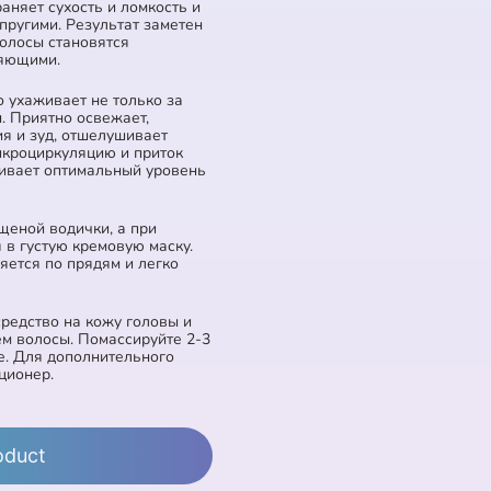
аняет сухость и ломкость и
пругими. Результат заметен
олосы становятся
ияющими.
ухаживает не только за
ы. Приятно освежает,
я и зуд, отшелушивает
икроциркуляцию и приток
ивает оптимальный уровень
щеной водички, а при
 в густую кремовую маску.
яется по прядям и легко
редство на кожу головы и
м волосы. Помассируйте 2-3
е. Для дополнительного
ционер.
oduct