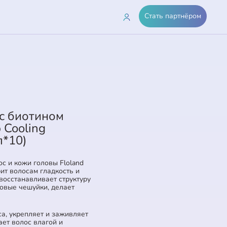
Стать партнёром
 с биотином
p Cooling
л*10)
 и кожи головы Floland
рит волосам гладкость и
восстанавливает структуру
овые чешуйки, делает
а, укрепляет и заживляет
ет волос влагой и