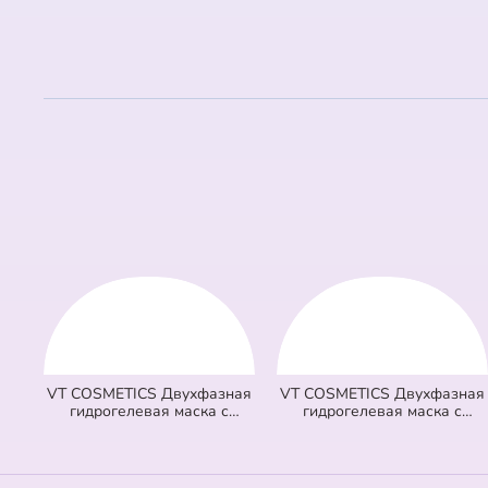
VT COSMETICS Двухфазная
VT COSMETICS Двухфазная
гидрогелевая маска с
гидрогелевая маска с
микроиглами осветляющая
микроиглами и ретинолом
100 2Step Vita-Light Reedle
100 2Step Reti-A Reedle Shot
Shot Hydrogel Mask
Hydrogel Mask (светло
(оранжевая) (33 гр + 1,5 гр)
зеленая) (33 гр + 1,5 гр)