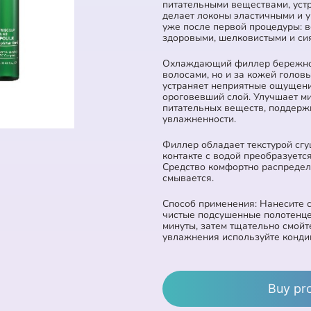
питательными веществами, устр
делает локоны эластичными и у
уже после первой процедуры: в
здоровыми, шелковистыми и с
Охлаждающий филлер бережно 
волосами, но и за кожей голов
устраняет неприятные ощущени
ороговевший слой. Улучшает м
питательных веществ, поддерж
увлажненности.
Филлер обладает текстурой сгу
контакте с водой преобразуется
Средство комфортно распредел
смывается.
Способ применения: Нанесите с
чистые подсушенные полотенце
минуты, затем тщательно смойт
увлажнения используйте конди
Buy pr