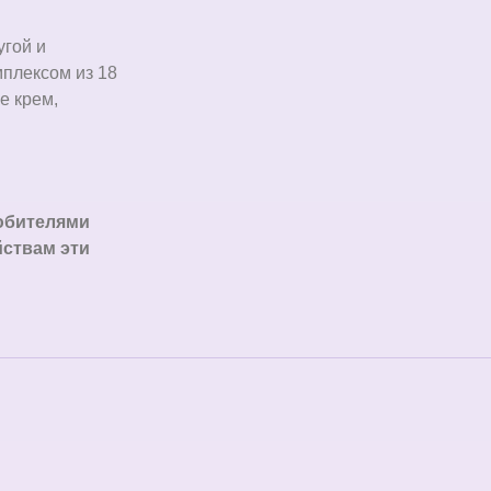
угой и
мплексом из 18
е крем,
любителями
ствам эти