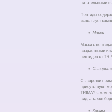
питательными в
Пептиды содержа
использует комп
Маски
Маски с пептида
возрастными изм
пептидов от TRI
Сыворот
Сыворотки приме
присутствуют мо
TRIMAY c компле
вид, а также бо
Кремы