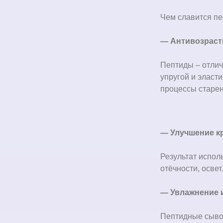
Чем славится п
—
Антивозраст
Пептиды
– отли
упругой и эласт
процессы старен
—
Улучшение к
Результат испол
отёчности, осве
—
Увлажнение 
Пептидные сывор