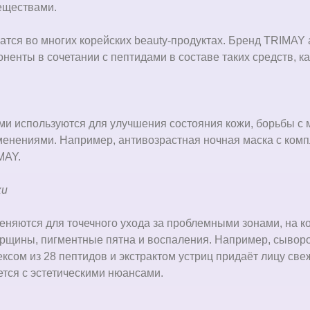
еществами.
тся во многих корейских beauty-продуктах. Бренд TRIMAY 
оненты в сочетании с пептидами в составе таких средств, 
ми используются для улучшения состояния кожи, борьбы с
енениями. Например, антивозрастная ночная маска с комп
MAY.
ки
няются для точечного ухода за проблемными зонами, на к
рщины, пигментные пятна и воспаления. Например, сыворо
ксом из 28 пептидов и экстрактом устриц придаёт лицу све
рется с эстетическими нюансами.