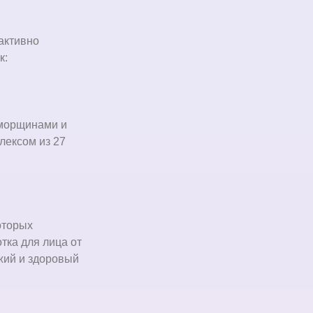
активно
как:
 морщинами и
лексом из 27
оторых
тка для лица от
жий и здоровый