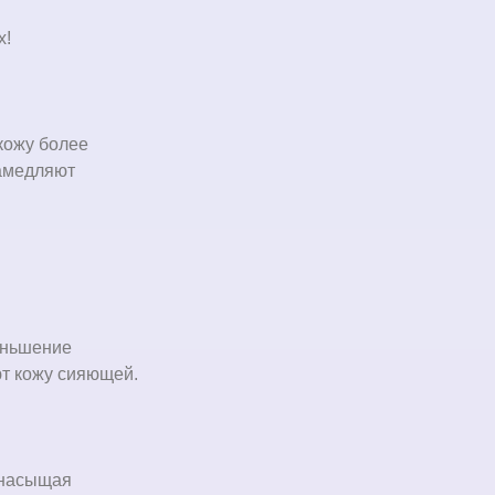
х!
кожу более
замедляют
еньшение
ют кожу сияющей.
 насыщая