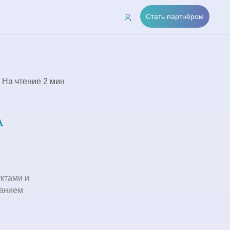
Стать партнёром
На чтение 2 мин
А
ктами и
танием