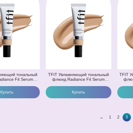
няющий тональный
TFIT Увлажняющий тональный
TFIT 
diance Fit Serum
флюид Radiance Fit Serum
флюи
N1.5 Suede (30 гр)
Foundation W01 Vanilla (30 гр)
Found
ый Тёмно-Бежевый)
(Тёплый Светлый)
(
Купить
Купи
←
1
2
3