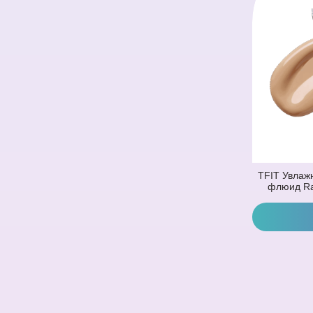
TFIT Увлаж
флюид Ra
Foundation 
(Нейтральн
Купить