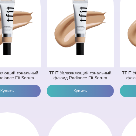
няющий тональный
TFIT Увлажняющий тональный
TFIT 
diance Fit Serum
флюид Radiance Fit Serum
флюи
1.5 Lingerie (30 гр)
Foundation N00 Cream (30 гр)
Found
дный Бежевый)
(Кремовый)
(Не
Купить
Купи