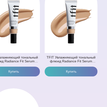
Увлажняющий тональный
TFIT Увлажняющий тональный
д Radiance Fit Serum
флюид Radiance Fit Serum
ation N01 Linen (30 гр)
Foundation N02 Nude (30 гр)
йтральный Бежевый)
(Тёмно-Бежевый)
ть
Купить