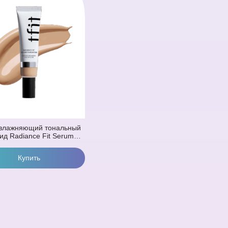
Увлажняющий тональный
д Radiance Fit Serum
ation W02 Almond Butter
30 гр) (Миндальный)
ть