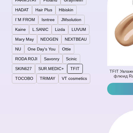
FARMSTAY
Floland
Graymelin
HADAT
Hair Plus
Hibiskin
I`M FROM
Isntree
JMsolution
Kaine
L.SANIC
Lizda
LUVUM
Mary May
NEOGEN
NEXTBEAU
NU
One Day's You
Ottie
RODA ROJI
Savonry
Scinic
SKIN627
SUR.MEDIC+
TFIT
TFIT Увлаж
флюид Ra
TOCOBO
TRIMAY
VT cosmetics
Foundation C
(Прохла
Купить