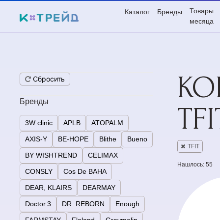
Товары
Каталог
Бренды
месяца
КО
Сбросить
Бренды
TFI
3W clinic
APLB
ATOPALM
AXIS-Y
BE-HOPE
Blithe
Bueno
TFIT
BY WISHTREND
CELIMAX
Нашлось: 55
CONSLY
Cos De BAHA
DEAR, KLAIRS
DEARMAY
Doctor.3
DR. REBORN
Enough